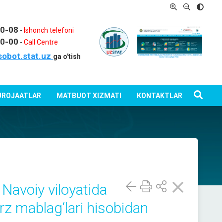
80-08
-
Ishonch telefoni
80-00
-
Call Centre
sobot.stat.uz
ga o'tish
ROJAATLAR
MATBUOT XIZMATI
KONTAKTLAR
 Navoiy viloyatida
arz mablag‘lari hisobidan