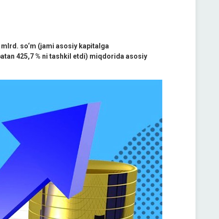
6 mlrd. so‘m (jami asosiy kapitalga
sbatan 425,7 % ni tashkil etdi) miqdorida asosiy