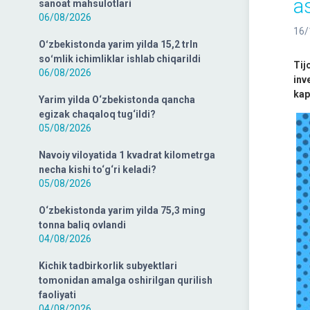
a
sanoat mahsulotlari
06/08/2026
16/
Oʻzbekistonda yarim yilda 15,2 trln
soʻmlik ichimliklar ishlab chiqarildi
Tij
06/08/2026
inv
kap
Yarim yilda O‘zbekistonda qancha
egizak chaqaloq tug‘ildi?
05/08/2026
Navoiy viloyatida 1 kvadrat kilometrga
necha kishi to‘g‘ri keladi?
05/08/2026
O‘zbekistonda yarim yilda 75,3 ming
tonna baliq ovlandi
04/08/2026
Kichik tadbirkorlik subyektlari
tomonidan amalga oshirilgan qurilish
faoliyati
04/08/2026