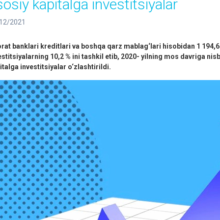
sosiy kapitalga investitsiyalar
12/2021
orat banklari kreditlari va boshqa qarz mablag‘lari hisobidan 1 194,
estitsiyalarning 10,2 % ini tashkil etib, 2020- yilning mos davriga ni
italga investitsiyalar o‘zlashtirildi.