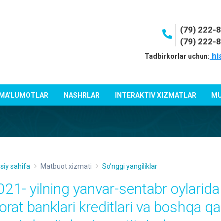
(79) 222-
(79) 222-
hi
Tadbirkorlar uchun:
 MA'LUMOTLAR
NASHRLAR
INTERAKTIV XIZMATLAR
MU
siy sahifa
Matbuot xizmati
So'nggi yangiliklar
021- yilning yanvar-sentabr oylarida
ijorat banklari kreditlari va boshqa q