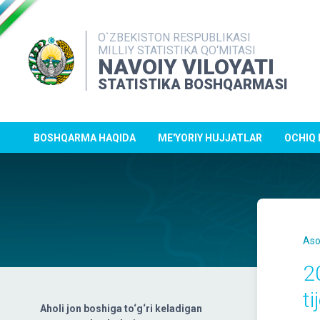
O`ZBEKISTON RESPUBLIKASI
MILLIY STATISTIKA QO‘MITASI
NAVOIY VILOYATI
STATISTIKA BOSHQARMASI
BOSHQARMA HAQIDA
ME'YORIY HUJJATLAR
OCHIQ
Aso
2
t
Aholi jon boshiga to‘g‘ri keladigan