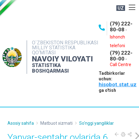
UZ
BOSHQARMA HAQIDA
(79) 222-
80-08
-
ME'YORIY HUJJATLAR
Ishonch
OCHIQ MA'LUMOTLAR
O`ZBEKISTON RESPUBLIKASI
telefoni
MILLIY STATISTIKA
QO‘MITASI
(79) 222-
NASHRLAR
NAVOIY VILOYATI
80-00
-
INTERAKTIV XIZMATLAR
Call Centre
STATISTIKA
BOSHQARMASI
Tadbirkorlar
MUROJAATLAR
uchun:
hisobot.stat.uz
MATBUOT XIZMATI
ga o'tish
KONTAKTLAR
Asosiy sahifa
Matbuot xizmati
So'nggi yangiliklar
Yanvar-sentabr oylarida 6