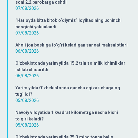
soni 2,2 barobarga oshdi
07/08/2026
“Har oyda bitta kitob o‘qiymiz” loyihasining uchinchi
bosqichi yakunlandi
07/08/2026
Aholi jon boshiga to‘g‘ri keladigan sanoat mahsulotlari
06/08/2026
Oʻzbekistonda yarim yilda 15,2 trln soʻmlik ichimliklar
ishlab chiqarildi
06/08/2026
Yarim yilda O‘zbekistonda qancha egizak chaqaloq
tug‘ildi?
05/08/2026
Navoiy viloyatida 1 kvadrat kilometrga necha kishi
to‘g‘ri keladi?
05/08/2026
O‘zbekistonda yarim yilda 75,3 ming tonna baliq