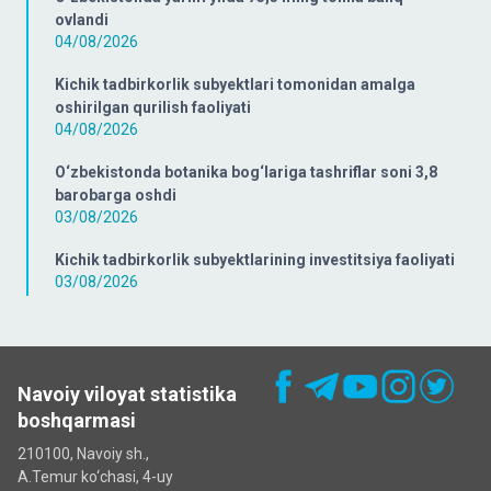
ovlandi
04/08/2026
Kichik tadbirkorlik subyektlari tomonidan amalga
oshirilgan qurilish faoliyati
04/08/2026
O‘zbekistonda botanika bog‘lariga tashriflar soni 3,8
barobarga oshdi
03/08/2026
Kichik tadbirkorlik subyektlarining investitsiya faoliyati
03/08/2026
Navoiy viloyat statistika
boshqarmasi
210100, Navoiy sh.,
A.Temur ko‘chаsi, 4-uy