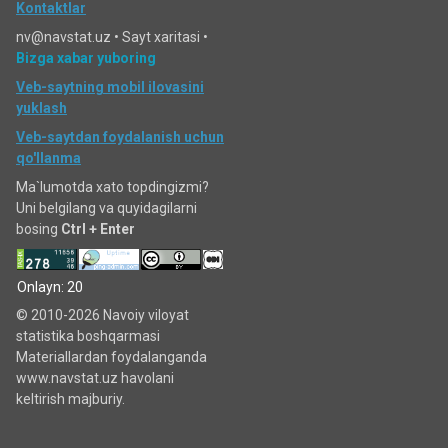
Kontaktlar
nv@navstat.uz •
Sayt xaritasi
•
Bizga xabar yuboring
Veb-saytning mobil ilovasini
yuklash
Veb-saytdan foydalanish uchun
qo'llanma
Ma`lumotda xato topdingizmi?
Uni belgilang va quyidagilarni
bosing
Ctrl + Enter
Onlayn: 20
© 2010-2026 Navoiy viloyat
statistika boshqarmasi
Materiallardan foydalanganda
www.navstat.uz havolani
keltirish majburiy.