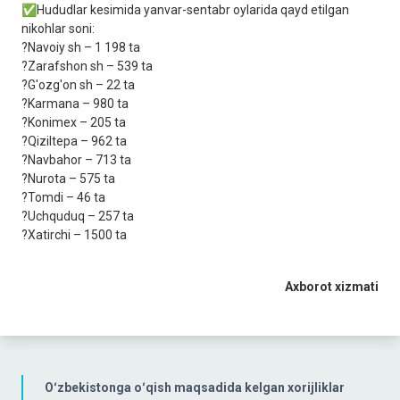
✅Hududlar kesimida yanvar-sentabr oylarida qayd etilgan
nikohlar soni:
?Navoiy sh – 1 198 tа
?Zarafshon sh – 539 tа
?G'ozg'on sh – 22 tа
?Karmana – 980 tа
?Konimex – 205 tа
?Qiziltepa – 962 tа
?Navbahor – 713 tа
?Nurota – 575 tа
?Tomdi – 46 tа
?Uchquduq – 257 tа
?Xatirchi – 1500 tа
Axborot xizmati
Oʻzbekistonga oʻqish maqsadida kelgan xorijliklar