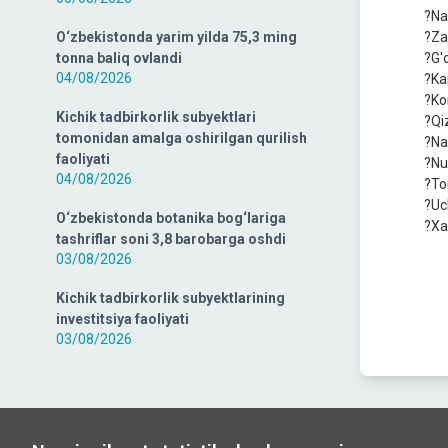
?Na
O‘zbekistonda yarim yilda 75,3 ming
?Za
tonna baliq ovlandi
?G'
04/08/2026
?Ka
?Ko
Kichik tadbirkorlik subyektlari
?Qi
tomonidan amalga oshirilgan qurilish
?Na
faoliyati
?Nu
04/08/2026
?To
?Uc
O‘zbekistonda botanika bog‘lariga
?Xa
tashriflar soni 3,8 barobarga oshdi
03/08/2026
Kichik tadbirkorlik subyektlarining
investitsiya faoliyati
03/08/2026