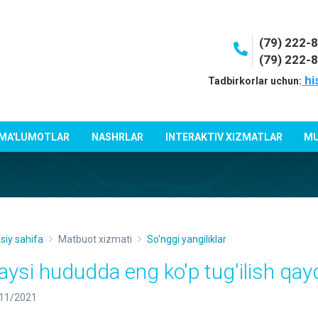
(79) 222-
(79) 222-
hi
Tadbirkorlar uchun:
 MA'LUMOTLAR
NASHRLAR
INTERAKTIV XIZMATLAR
MU
siy sahifa
Matbuot xizmati
So'nggi yangiliklar
aysi hududda eng ko'p tug'ilish qayd
11/2021