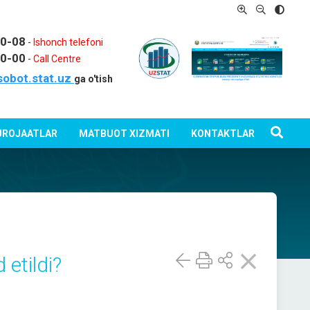
80-08
-
Ishonch telefoni
80-00
-
Call Centre
sobot.stat.uz
ga o'tish
ROJAATLAR
MATBUOT XIZMATI
KONTAKTLAR
 etildi?