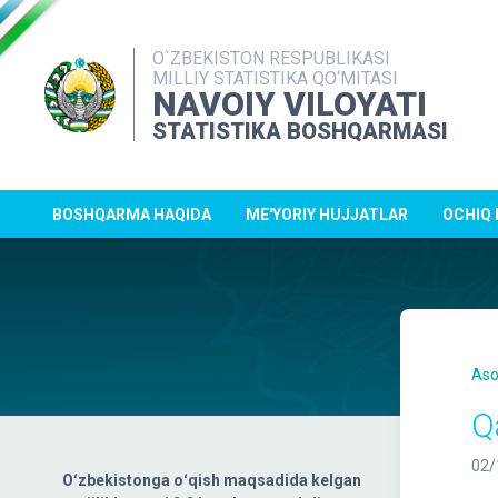
O`ZBEKISTON RESPUBLIKASI
MILLIY STATISTIKA QO‘MITASI
NAVOIY VILOYATI
STATISTIKA BOSHQARMASI
BOSHQARMA HAQIDA
ME'YORIY HUJJATLAR
OCHIQ
Aso
Q
02/
Oʻzbekistonga oʻqish maqsadida kelgan