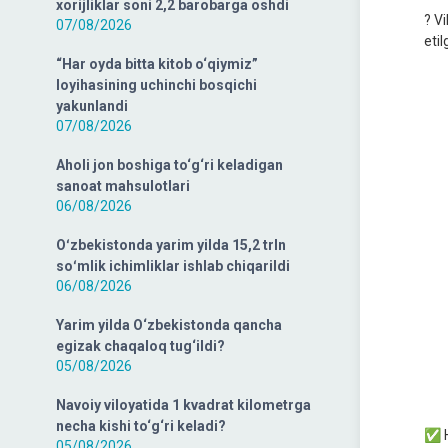
xorijliklar soni 2,2 barobarga oshdi
? V
07/08/2026
etil
“Har oyda bitta kitob o‘qiymiz”
loyihasining uchinchi bosqichi
yakunlandi
07/08/2026
Aholi jon boshiga to‘g‘ri keladigan
sanoat mahsulotlari
06/08/2026
Oʻzbekistonda yarim yilda 15,2 trln
soʻmlik ichimliklar ishlab chiqarildi
06/08/2026
Yarim yilda O‘zbekistonda qancha
egizak chaqaloq tug‘ildi?
05/08/2026
Navoiy viloyatida 1 kvadrat kilometrga
necha kishi to‘g‘ri keladi?
✅ H
05/08/2026