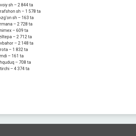
voiy sh – 2 844 tа
rafshon sh – 1 578 tа
ozg'on sh – 163 tа
rmana – 2 728 tа
nimex – 609 tа
ziltepa – 2 712 tа
vbahor – 2 148 tа
rota – 1 832 tа
mdi – 161 tа
hquduq – 708 tа
tirchi – 4 374 tа