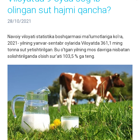
olingan sut hajmi qancha?
28/10/2021
Navoiy viloyati statistika boshqarmasi ma’lumotlariga ko‘ra,
2021- yilning yanvar-sentabr oylarida Viloyatda 361,1 ming
tonna sut yetishtirilgan. Bu o‘tgan yilning mos davriga nisbatan
solishtirilganda o‘sish sur’ati 103,5 % ga teng.