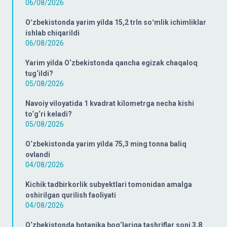
06/08/2026
Oʻzbekistonda yarim yilda 15,2 trln soʻmlik ichimliklar
ishlab chiqarildi
06/08/2026
Yarim yilda O‘zbekistonda qancha egizak chaqaloq
tug‘ildi?
05/08/2026
Navoiy viloyatida 1 kvadrat kilometrga necha kishi
to‘g‘ri keladi?
05/08/2026
O‘zbekistonda yarim yilda 75,3 ming tonna baliq
ovlandi
04/08/2026
Kichik tadbirkorlik subyektlari tomonidan amalga
oshirilgan qurilish faoliyati
04/08/2026
O‘zbekistonda botanika bog‘lariga tashriflar soni 3,8