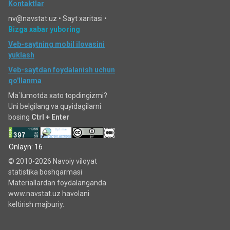
Kontaktlar
nv@navstat.uz •
Sayt xaritasi
•
Bizga xabar yuboring
Veb-saytning mobil ilovasini
yuklash
Veb-saytdan foydalanish uchun
qo'llanma
Ma`lumotda xato topdingizmi?
Uni belgilang va quyidagilarni
bosing
Ctrl + Enter
Onlayn: 16
© 2010-2026 Navoiy viloyat
statistika boshqarmasi
Materiallardan foydalanganda
www.navstat.uz havolani
keltirish majburiy.