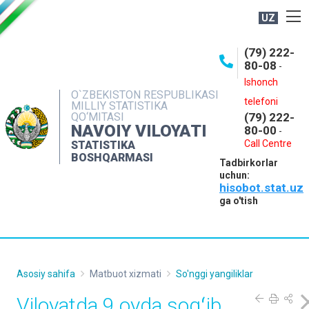
UZ
BOSHQARMA HAQIDA
(79) 222-
80-08
-
ME'YORIY HUJJATLAR
Ishonch
OCHIQ MA'LUMOTLAR
O`ZBEKISTON RESPUBLIKASI
telefoni
MILLIY STATISTIKA
QO‘MITASI
(79) 222-
NASHRLAR
NAVOIY VILOYATI
80-00
-
INTERAKTIV XIZMATLAR
Call Centre
STATISTIKA
BOSHQARMASI
Tadbirkorlar
MUROJAATLAR
uchun:
hisobot.stat.uz
MATBUOT XIZMATI
ga o'tish
KONTAKTLAR
Asosiy sahifa
Matbuot xizmati
So'nggi yangiliklar
Viloyatda 9 oyda sogʻib