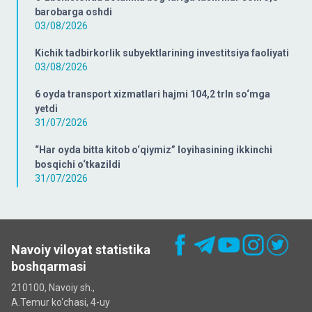
barobarga oshdi
03/08/2026
Kichik tadbirkorlik subyektlarining investitsiya faoliyati
03/08/2026
6 oyda transport xizmatlari hajmi 104,2 trln so‘mga
yetdi
31/07/2026
“Har oyda bitta kitob o‘qiymiz” loyihasining ikkinchi
bosqichi o‘tkazildi
31/07/2026
Navoiy viloyat statistika
boshqarmasi
210100, Navoiy sh.,
A.Temur ko‘chаsi, 4-uy