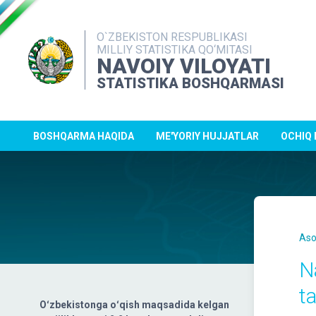
O`ZBEKISTON RESPUBLIKASI
MILLIY STATISTIKA QO‘MITASI
NAVOIY VILOYATI
STATISTIKA BOSHQARMASI
BOSHQARMA HAQIDA
ME'YORIY HUJJATLAR
OCHIQ
Aso
Na
ta
Oʻzbekistonga oʻqish maqsadida kelgan