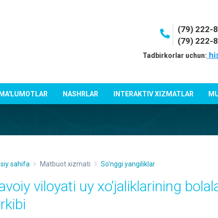
(79) 222-
(79) 222-
hi
Tadbirkorlar uchun:
 MA'LUMOTLAR
NASHRLAR
INTERAKTIV XIZMATLAR
MU
siy sahifa
Matbuot xizmati
So'nggi yangiliklar
voiy viloyati uy xo‘jaliklarining bolal
rkibi