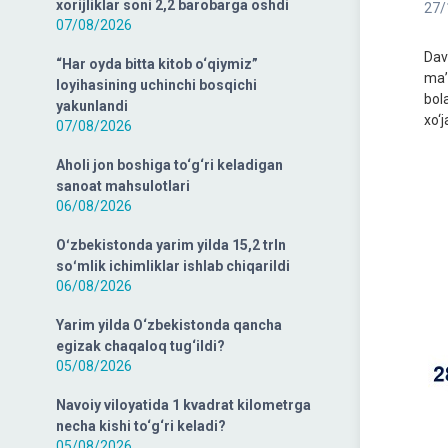
xorijliklar soni 2,2 barobarga oshdi
27/
07/08/2026
Dav
“Har oyda bitta kitob o‘qiymiz”
ma’
loyihasining uchinchi bosqichi
bola
yakunlandi
xo‘
07/08/2026
Aholi jon boshiga to‘g‘ri keladigan
sanoat mahsulotlari
06/08/2026
Oʻzbekistonda yarim yilda 15,2 trln
soʻmlik ichimliklar ishlab chiqarildi
06/08/2026
Yarim yilda O‘zbekistonda qancha
egizak chaqaloq tug‘ildi?
05/08/2026
Navoiy viloyatida 1 kvadrat kilometrga
necha kishi to‘g‘ri keladi?
05/08/2026