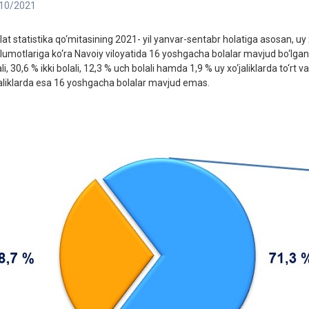
10/2021
lat statistika qo‘mitasining 2021- yil yanvar-sentabr holatiga asosan, uy 
lumotlariga ko‘ra Navoiy viloyatida 16 yoshgacha bolalar mavjud bo‘lgan uy
li, 30,6 % ikki bolali, 12,3 % uch bolali hamda 1,9 % uy xo‘jaliklarda to‘rt 
jaliklarda esa 16 yoshgacha bolalar mavjud emas.