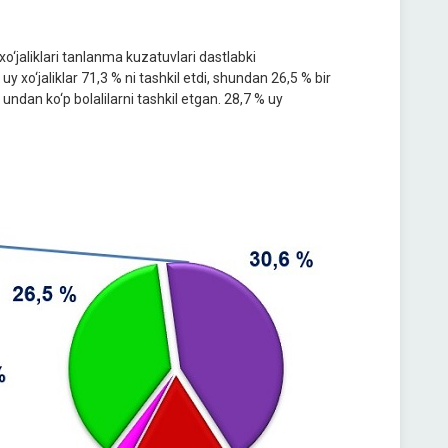
xo‘jaliklari tanlanma kuzatuvlari dastlabki
 xo‘jaliklar 71,3 % ni tashkil etdi, shundan 26,5 % bir
va undan ko‘p bolalilarni tashkil etgan. 28,7 % uy