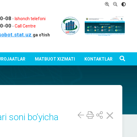
80-08
-
Ishonch telefoni
80-00
-
Call Centre
sobot.stat.uz
ga o'tish
ROJAATLAR
MATBUOT XIZMATI
KONTAKTLAR
ari soni bo‘yicha