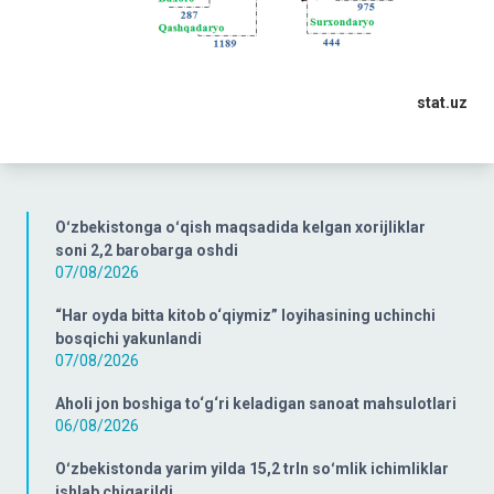
stat.uz
Oʻzbekistonga oʻqish maqsadida kelgan xorijliklar
soni 2,2 barobarga oshdi
07/08/2026
“Har oyda bitta kitob o‘qiymiz” loyihasining uchinchi
bosqichi yakunlandi
07/08/2026
Aholi jon boshiga to‘g‘ri keladigan sanoat mahsulotlari
06/08/2026
Oʻzbekistonda yarim yilda 15,2 trln soʻmlik ichimliklar
ishlab chiqarildi