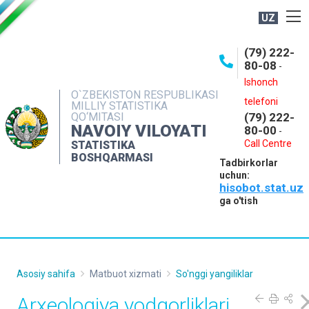
UZ
BOSHQARMA HAQIDA
(79) 222-
80-08
-
ME'YORIY HUJJATLAR
Ishonch
OCHIQ MA'LUMOTLAR
O`ZBEKISTON RESPUBLIKASI
telefoni
MILLIY STATISTIKA
QO‘MITASI
(79) 222-
NASHRLAR
NAVOIY VILOYATI
80-00
-
INTERAKTIV XIZMATLAR
Call Centre
STATISTIKA
BOSHQARMASI
Tadbirkorlar
MUROJAATLAR
uchun:
hisobot.stat.uz
MATBUOT XIZMATI
ga o'tish
KONTAKTLAR
Asosiy sahifa
Matbuot xizmati
So'nggi yangiliklar
Arxeologiya yodgorliklari