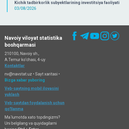
Kichik tadbirkorlik subyektlarining investitsiya faoliyati
03/08/2026
Navoiy viloyat statistika
boshqarmasi
210100, Navoiy sh.,
A.Temur ko‘chаsi, 4-uy
Kontaktlar
nv@navstat.uz •
Sayt xaritasi
•
Bizga xabar yuboring
Veb-saytning mobil ilovasini
yuklash
Veb-saytdan foydalanish uchun
qo'llanma
Ma`lumotda xato topdingizmi?
Uni belgilang va quyidagilarni