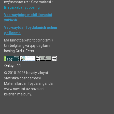
nv@navstat.uz •
Sayt xaritasi
•
Bizga xabar yuboring
Veb-saytning mobil ilovasini
yuklash
Veb-saytdan foydalanish uchun
qo'llanma
Ma`lumotda xato topdingizmi?
Uni belgilang va quyidagilarni
bosing
Ctrl + Enter
Onlayn: 11
© 2010-2026 Navoiy viloyat
statistika boshqarmasi
Materiallardan foydalanganda
www.navstat.uz havolani
keltirish majburiy.