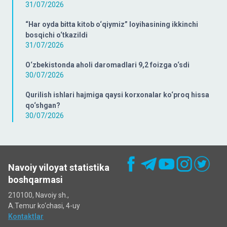
31/07/2026
“Har oyda bitta kitob o‘qiymiz” loyihasining ikkinchi
bosqichi o‘tkazildi
31/07/2026
O‘zbekistonda aholi daromadlari 9,2 foizga o‘sdi
30/07/2026
Qurilish ishlari hajmiga qaysi korxonalar ko‘proq hissa
qo‘shgan?
30/07/2026
Navoiy viloyat statistika
boshqarmasi
210100, Navoiy sh.,
A.Temur ko‘chаsi, 4-uy
Kontaktlar