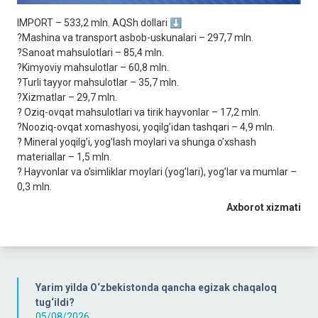
IMPORT – 533,2 mln. АQSh dollari ⬇️
?Mashina va transport asbob-uskunalari – 297,7 mln.
?Sanoat mahsulotlari – 85,4 mln.
?Kimyoviy mahsulotlar – 60,8 mln.
?Turli tayyor mahsulotlar – 35,7 mln.
?Xizmatlar – 29,7 mln.
? Oziq-ovqat mahsulotlari va tirik hayvonlar – 17,2 mln.
?Nooziq-ovqat xomashyosi, yoqilgʼidan tashqari – 4,9 mln.
? Mineral yoqilgʼi, yogʼlash moylari va shunga oʼxshash
materiallar – 1,5 mln.
? Hayvonlar va oʼsimliklar moylari (yogʼlari), yogʼlar va mumlar –
0,3 mln.
Axborot xizmati
Yarim yilda O‘zbekistonda qancha egizak chaqaloq
tug‘ildi?
05/08/2026