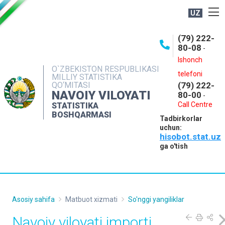
UZ
BOSHQARMA HAQIDA
(79) 222-
80-08
-
ME'YORIY HUJJATLAR
Ishonch
OCHIQ MA'LUMOTLAR
O`ZBEKISTON RESPUBLIKASI
telefoni
MILLIY STATISTIKA
QO‘MITASI
(79) 222-
NASHRLAR
NAVOIY VILOYATI
80-00
-
INTERAKTIV XIZMATLAR
Call Centre
STATISTIKA
BOSHQARMASI
Tadbirkorlar
MUROJAATLAR
uchun:
hisobot.stat.uz
MATBUOT XIZMATI
ga o'tish
KONTAKTLAR
Asosiy sahifa
Matbuot xizmati
So'nggi yangiliklar
Navoiy viloyati importi