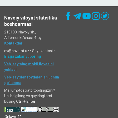
Navoiy viloyat statistika
boshqarmasi
210100, Navoiy sh.,
A.Temur ko‘chаsi, 4-uy
Kontaktlar
nv@navstat.uz •
Sayt xaritasi
•
Bizga xabar yuboring
Veb-saytning mobil ilovasini
yuklash
Veb-saytdan foydalanish uchun
qo'llanma
Ma`lumotda xato topdingizmi?
Uni belgilang va quyidagilarni
bosing
Ctrl + Enter
Onlayn: 11