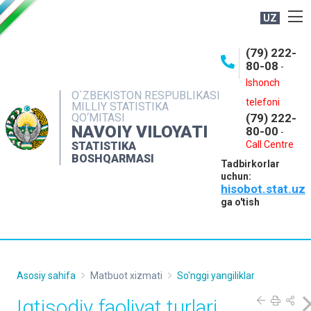
UZ
BOSHQARMA HAQIDA
(79) 222-
80-08
-
ME'YORIY HUJJATLAR
Ishonch
OCHIQ MA'LUMOTLAR
O`ZBEKISTON RESPUBLIKASI
telefoni
MILLIY STATISTIKA
QO‘MITASI
(79) 222-
NASHRLAR
NAVOIY VILOYATI
80-00
-
INTERAKTIV XIZMATLAR
Call Centre
STATISTIKA
BOSHQARMASI
Tadbirkorlar
MUROJAATLAR
uchun:
hisobot.stat.uz
MATBUOT XIZMATI
ga o'tish
KONTAKTLAR
Asosiy sahifa
Matbuot xizmati
So'nggi yangiliklar
Iqtisodiy faoliyat turlari