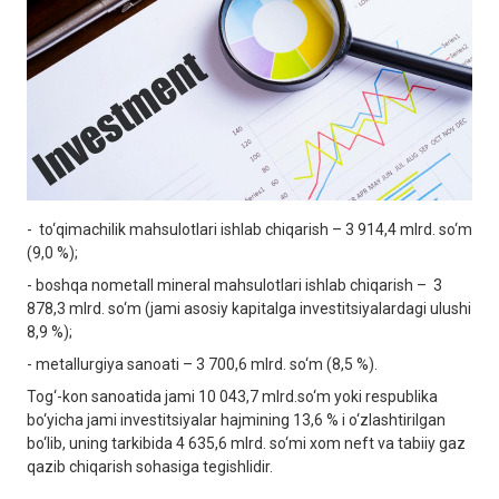
- to‘qimachilik mahsulotlari ishlab chiqarish – 3 914,4 mlrd. so‘m
(9,0 %);
- boshqa nometall mineral mahsulotlari ishlab chiqarish – 3
878,3 mlrd. so‘m (jami asosiy kapitalga investitsiyalardagi ulushi
8,9 %);
- metallurgiya sanoati – 3 700,6 mlrd. so‘m (8,5 %).
Tog‘-kon sanoatida jami 10 043,7 mlrd.so‘m yoki respublika
bo‘yicha jami investitsiyalar hajmining 13,6 % i o‘zlashtirilgan
bo‘lib, uning tarkibida 4 635,6 mlrd. so‘mi xom neft va tabiiy gaz
qazib chiqarish sohasiga tegishlidir.