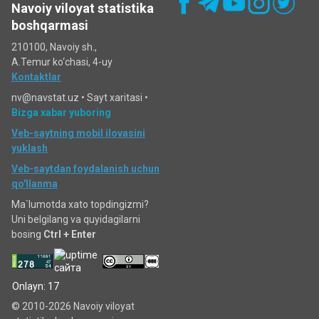
Navoiy viloyat statistika
boshqarmasi
210100, Navoiy sh.,
A.Temur ko‘chаsi, 4-uy
Kontaktlar
nv@navstat.uz •
Sayt xaritasi
•
Bizga xabar yuboring
Veb-saytning mobil ilovasini
yuklash
Veb-saytdan foydalanish uchun
qo'llanma
Ma`lumotda xato topdingizmi?
Uni belgilang va quyidagilarni
bosing
Ctrl + Enter
Onlayn: 17
© 2010-2026 Navoiy viloyat