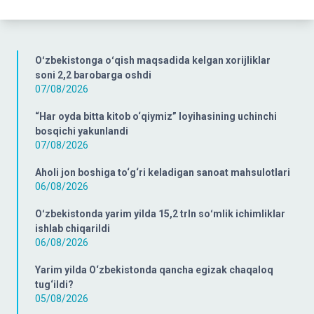
Oʻzbekistonga oʻqish maqsadida kelgan xorijliklar
soni 2,2 barobarga oshdi
07/08/2026
“Har oyda bitta kitob o‘qiymiz” loyihasining uchinchi
bosqichi yakunlandi
07/08/2026
Aholi jon boshiga to‘g‘ri keladigan sanoat mahsulotlari
06/08/2026
Oʻzbekistonda yarim yilda 15,2 trln soʻmlik ichimliklar
ishlab chiqarildi
06/08/2026
Yarim yilda O‘zbekistonda qancha egizak chaqaloq
tug‘ildi?
05/08/2026