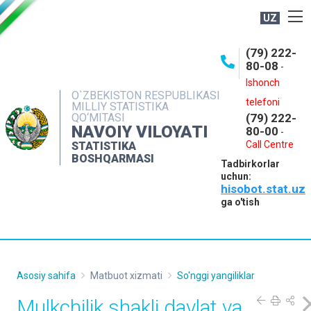
UZ
BOSHQARMA HAQIDA
(79) 222-
80-08
-
ME'YORIY HUJJATLAR
Ishonch
OCHIQ MA'LUMOTLAR
O`ZBEKISTON RESPUBLIKASI
telefoni
MILLIY STATISTIKA
QO‘MITASI
(79) 222-
NASHRLAR
NAVOIY VILOYATI
80-00
-
INTERAKTIV XIZMATLAR
Call Centre
STATISTIKA
BOSHQARMASI
Tadbirkorlar
MUROJAATLAR
uchun:
hisobot.stat.uz
MATBUOT XIZMATI
ga o'tish
KONTAKTLAR
Asosiy sahifa
Matbuot xizmati
So'nggi yangiliklar
Mulkchilik shakli davlat va