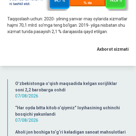
Taqqoslash uchun: 2020- yilning yanvar-may oylarida xizmatlar
hajmi 70,1 mlrd. so‘mga teng bo‘lgan. 2019- yilga nisbatan shu
xizmat turida pasayish 2,1 % darajasida qayd etilgan.
Axborot xizmati
Oʻzbekistonga oʻqish maqsadida kelgan xorijliklar
soni 2,2 barobarga oshdi
07/08/2026
“Har oyda bitta kitob o‘qiymiz” loyihasining uchinchi
bosqichi yakunlandi
07/08/2026
Aholi jon boshiga to‘g‘ri keladigan sanoat mahsulotlari