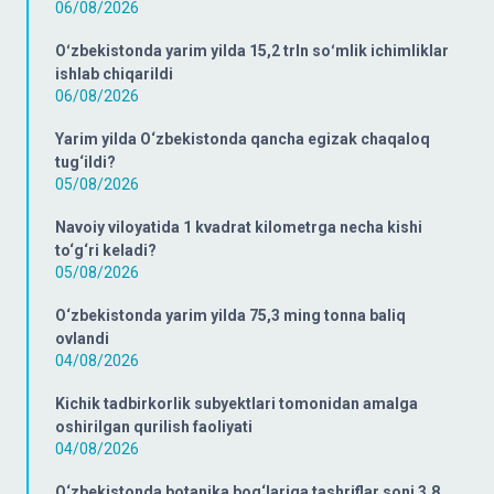
06/08/2026
Oʻzbekistonda yarim yilda 15,2 trln soʻmlik ichimliklar
ishlab chiqarildi
06/08/2026
Yarim yilda O‘zbekistonda qancha egizak chaqaloq
tug‘ildi?
05/08/2026
Navoiy viloyatida 1 kvadrat kilometrga necha kishi
to‘g‘ri keladi?
05/08/2026
O‘zbekistonda yarim yilda 75,3 ming tonna baliq
ovlandi
04/08/2026
Kichik tadbirkorlik subyektlari tomonidan amalga
oshirilgan qurilish faoliyati
04/08/2026
O‘zbekistonda botanika bog‘lariga tashriflar soni 3,8