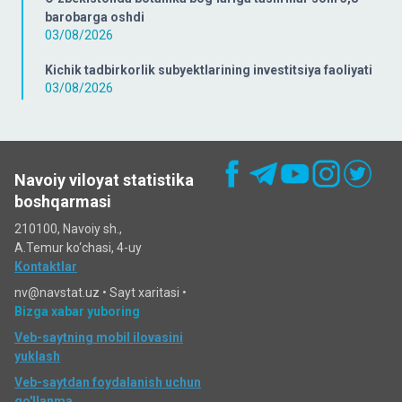
barobarga oshdi
03/08/2026
Kichik tadbirkorlik subyektlarining investitsiya faoliyati
03/08/2026
Navoiy viloyat statistika
boshqarmasi
210100, Navoiy sh.,
A.Temur ko‘chаsi, 4-uy
Kontaktlar
nv@navstat.uz •
Sayt xaritasi
•
Bizga xabar yuboring
Veb-saytning mobil ilovasini
yuklash
Veb-saytdan foydalanish uchun
qo'llanma