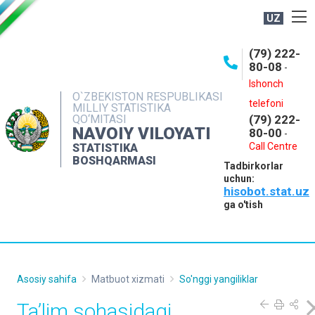
UZ
BOSHQARMA HAQIDA
(79) 222-
80-08
-
ME'YORIY HUJJATLAR
Ishonch
OCHIQ MA'LUMOTLAR
O`ZBEKISTON RESPUBLIKASI
telefoni
MILLIY STATISTIKA
QO‘MITASI
(79) 222-
NASHRLAR
NAVOIY VILOYATI
80-00
-
INTERAKTIV XIZMATLAR
Call Centre
STATISTIKA
BOSHQARMASI
Tadbirkorlar
MUROJAATLAR
uchun:
hisobot.stat.uz
MATBUOT XIZMATI
ga o'tish
KONTAKTLAR
Asosiy sahifa
Matbuot xizmati
So'nggi yangiliklar
Ta’lim sohasidagi