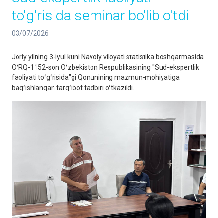
to'g'risida seminar bo'lib o'tdi
03/07/2026
Joriy yilning 3-iyul kuni Navoiy viloyati statistika boshqarmasida
OʻRQ-1152-son Oʻzbekiston Respublikasining "Sud-ekspertlik
faoliyati toʻgʻrisida"gi Qonunining mazmun-mohiyatiga
bagʻishlangan targʻibot tadbiri oʻtkazildi.