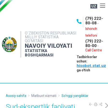
UZ
BOSHQARMA HAQIDA
(79) 222-
80-08
-
ME'YORIY HUJJATLAR
Ishonch
OCHIQ MA'LUMOTLAR
O`ZBEKISTON RESPUBLIKASI
telefoni
MILLIY STATISTIKA
QO‘MITASI
(79) 222-
NASHRLAR
NAVOIY VILOYATI
80-00
-
INTERAKTIV XIZMATLAR
Call Centre
STATISTIKA
BOSHQARMASI
Tadbirkorlar
MUROJAATLAR
uchun:
hisobot.stat.uz
MATBUOT XIZMATI
ga o'tish
KONTAKTLAR
Asosiy sahifa
Matbuot xizmati
So'nggi yangiliklar
Sud-ekspertlik faoliyati