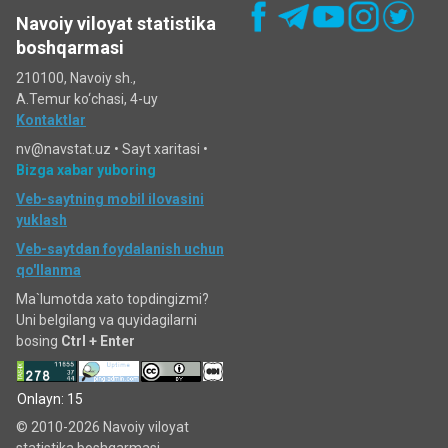
Navoiy viloyat statistika
boshqarmasi
210100, Navoiy sh.,
A.Temur ko‘chаsi, 4-uy
Kontaktlar
nv@navstat.uz •
Sayt xaritasi
•
Bizga xabar yuboring
Veb-saytning mobil ilovasini
yuklash
Veb-saytdan foydalanish uchun
qo'llanma
Ma`lumotda xato topdingizmi?
Uni belgilang va quyidagilarni
bosing
Ctrl + Enter
Onlayn: 15
© 2010-2026 Navoiy viloyat