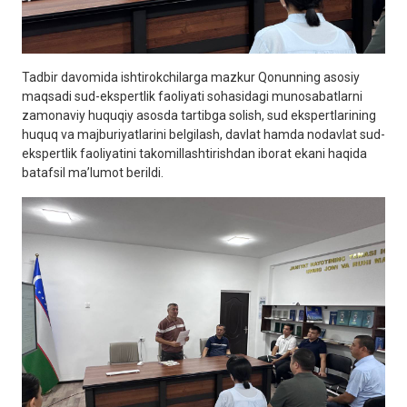
Tadbir davomida ishtirokchilarga mazkur Qonunning asosiy
maqsadi sud-ekspertlik faoliyati sohasidagi munosabatlarni
zamonaviy huquqiy asosda tartibga solish, sud ekspertlarining
huquq va majburiyatlarini belgilash, davlat hamda nodavlat sud-
ekspertlik faoliyatini takomillashtirishdan iborat ekani haqida
batafsil maʼlumot berildi.