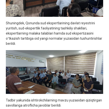
Shuningdek, Qonunda sud ekspertlarining davlat reyestrini
yuritish, sud-ekspertlik faoliyatining tashkiliy shakllari,
ekspertlarning malaka talablari hamda sud ekspertizasini
oʻtkazish tartibiga oid yangi normalar yuzasidan tushuntirishlar
berildi.
Tadbir yakunida ishtirokchilarning mavzu yuzasidan qiziqtirgan
savollariga atroflicha javoblar berildi.