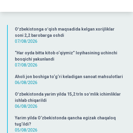
Oʻzbekistonga oʻqish maqsadida kelgan xorijliklar
soni 2,2 barobarga oshdi
07/08/2026
“Har oyda bitta kitob o‘qiymiz” loyihasining uchinchi
bosqichi yakunlandi
07/08/2026
Aholi jon boshiga to‘g‘ri keladigan sanoat mahsulotlari
06/08/2026
Oʻzbekistonda yarim yilda 15,2 trln soʻmlik ichimliklar
ishlab chiqarildi
06/08/2026
Yarim yilda O‘zbekistonda qancha egizak chaqaloq
tug‘ildi?
05/08/2026