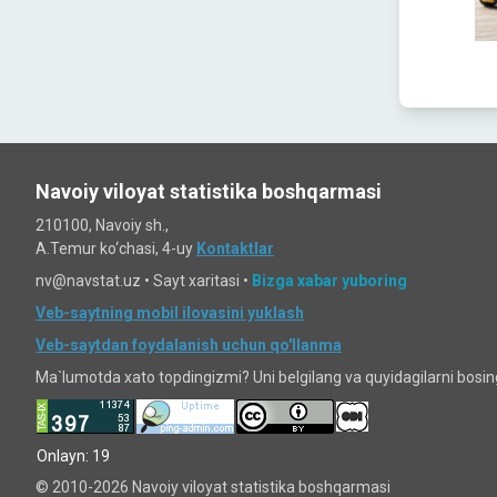
Navoiy viloyat statistika boshqarmasi
210100, Navoiy sh.,
A.Temur ko‘chаsi, 4-uy
Kontaktlar
nv@navstat.uz •
Sayt xaritasi
•
Bizga xabar yuboring
Veb-saytning mobil ilovasini yuklash
Veb-saytdan foydalanish uchun qo'llanma
Ma`lumotda xato topdingizmi? Uni belgilang va quyidagilarni bosi
Onlayn: 19
© 2010-2026 Navoiy viloyat statistika boshqarmasi