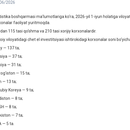
06/2026
tistika boshqarmasi ma’lumotlariga ko‘ra, 2026-yil 1-iyun holatiga viloyati
xonalar faoliyat yuritmoqda.
rdan 115 tasi qo‘shma va 210 tasi xorijiy korxonalardir.
iy viloyatidagi chet el investitsiyasi ishtirokidagi korxonalar soni bo‘yic
oy — 137 ta;
siya — 37 ta;
kiya — 31 ta;
og‘iston — 15 ta;
n — 13 ta;
ubiy Koreya — 9 ta;
diston — 8 ta;
H — 8 ta;
kiston — 7 ta;
 — 5 ta.