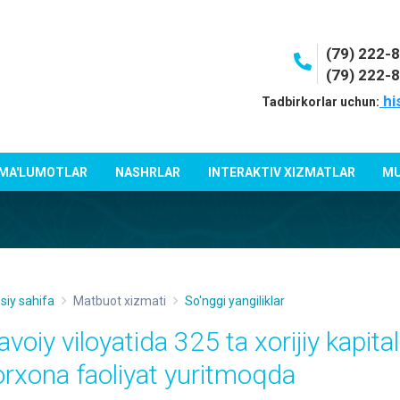
(79) 222-
(79) 222-
hi
Tadbirkorlar uchun:
 MA'LUMOTLAR
NASHRLAR
INTERAKTIV XIZMATLAR
MU
siy sahifa
Matbuot xizmati
So'nggi yangiliklar
voiy viloyatida 325 ta xorijiy kapital
orxona faoliyat yuritmoqda