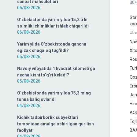
sanoat mahsulotlari
30/
06/08/2026
Sta
Oʻzbekistonda yarim yilda 15,2 trln
kor
soʻmlik ichimliklar ishlab chiqarildi
06/08/2026
Ula
Navo
Yarim yilda O‘zbekistonda qancha
egizak chaqaloq tug‘ildi?
Xit
05/08/2026
Ros
Tur
Navoiy viloyatida 1 kvadrat kilometrga
necha kishi to‘g‘ri keladi?
Qoz
05/08/2026
Ero
O‘zbekistonda yarim yilda 75,3 ming
Jan
tonna baliq ovlandi
Hin
04/08/2026
AQS
Kichik tadbirkorlik subyektlari
Toji
tomonidan amalga oshirilgan qurilish
faoliyati
BAA
04/08/2026