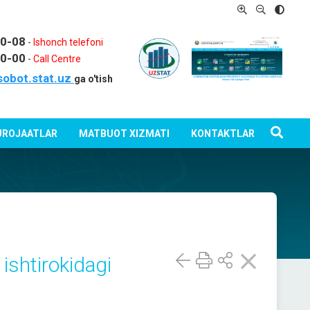
80-08
-
Ishonch telefoni
80-00
-
Call Centre
sobot.stat.uz
ga o'tish
ROJAATLAR
MATBUOT XIZMATI
KONTAKTLAR
 ishtirokidagi