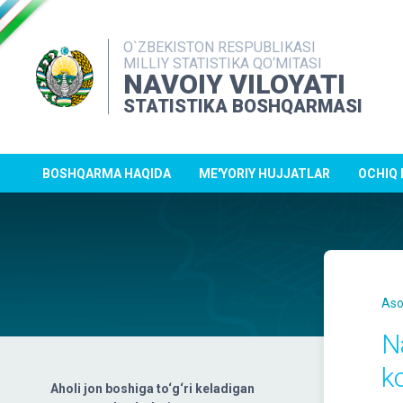
O`ZBEKISTON RESPUBLIKASI
MILLIY STATISTIKA QO‘MITASI
NAVOIY VILOYATI
STATISTIKA BOSHQARMASI
BOSHQARMA HAQIDA
ME'YORIY HUJJATLAR
OCHIQ
Aso
Na
k
Aholi jon boshiga to‘g‘ri keladigan