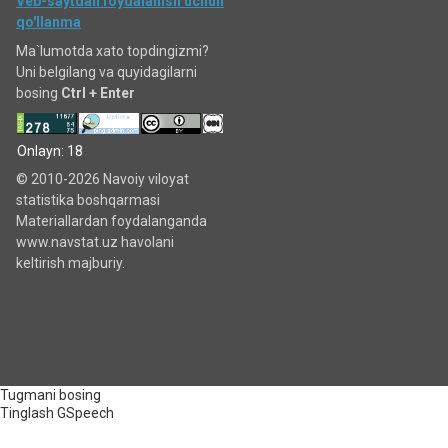
Veb-saytdan foydalanish uchun
qo'llanma
Ma`lumotda xato topdingizmi?
Uni belgilang va quyidagilarni
bosing
Ctrl + Enter
Onlayn: 18
© 2010-2026 Navoiy viloyat
statistika boshqarmasi
Materiallardan foydalanganda
www.navstat.uz havolani
keltirish majburiy.
Tugmani bosing
Tinglash
GSpeech