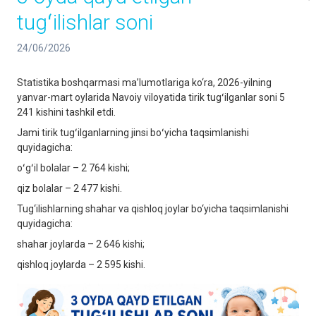
tugʻilishlar soni
24/06/2026
Statistika boshqarmasi ma’lumotlariga ko‘ra, 2026-yilning
yanvar-mart oylarida Navoiy viloyatida tirik tugʻilganlar soni 5
241 kishini tashkil etdi.
Jami tirik tugʻilganlarning jinsi boʻyicha taqsimlanishi
quyidagicha:
oʻgʻil bolalar – 2 764 kishi;
qiz bolalar – 2 477 kishi.
Tug‘ilishlarning shahar va qishloq joylar bo‘yicha taqsimlanishi
quyidagicha:
shahar joylarda – 2 646 kishi;
qishloq joylarda – 2 595 kishi.