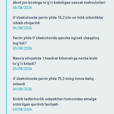
Aholi jon boshiga to‘g‘ri keladigan sanoat mahsulotlari
06/08/2026
Oʻzbekistonda yarim yilda 15,2 trln soʻmlik ichimliklar
ishlab chiqarildi
06/08/2026
Yarim yilda O‘zbekistonda qancha egizak chaqaloq
tug‘ildi?
05/08/2026
Navoiy viloyatida 1 kvadrat kilometrga necha kishi
to‘g‘ri keladi?
05/08/2026
O‘zbekistonda yarim yilda 75,3 ming tonna baliq
ovlandi
04/08/2026
Kichik tadbirkorlik subyektlari tomonidan amalga
oshirilgan qurilish faoliyati
04/08/2026