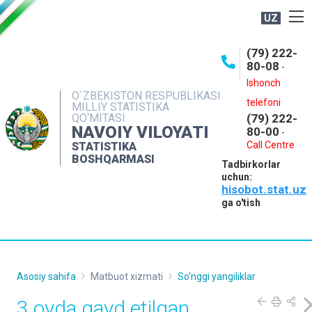
UZ
BOSHQARMA HAQIDA
(79) 222-
80-08
-
ME'YORIY HUJJATLAR
Ishonch
OCHIQ MA'LUMOTLAR
O`ZBEKISTON RESPUBLIKASI
telefoni
MILLIY STATISTIKA
QO‘MITASI
(79) 222-
NASHRLAR
NAVOIY VILOYATI
80-00
-
INTERAKTIV XIZMATLAR
Call Centre
STATISTIKA
BOSHQARMASI
Tadbirkorlar
MUROJAATLAR
uchun:
hisobot.stat.uz
MATBUOT XIZMATI
ga o'tish
KONTAKTLAR
Asosiy sahifa
Matbuot xizmati
So'nggi yangiliklar
3 oyda qayd etilgan