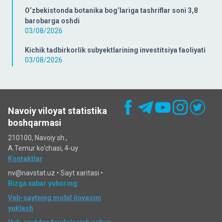
O‘zbekistonda botanika bog‘lariga tashriflar soni 3,8
barobarga oshdi
03/08/2026
Kichik tadbirkorlik subyektlarining investitsiya faoliyati
03/08/2026
Navoiy viloyat statistika
boshqarmasi
210100, Navoiy sh.,
A.Temur ko‘chаsi, 4-uy
Kontaktlar
nv@navstat.uz •
Sayt xaritasi
•
Bizga xabar yuboring
Veb-saytning mobil ilovasini
yuklash