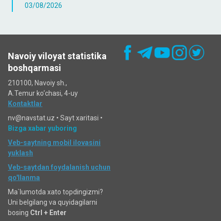
03/08/2026
Navoiy viloyat statistika
boshqarmasi
210100, Navoiy sh.,
A.Temur ko‘chаsi, 4-uy
Kontaktlar
nv@navstat.uz •
Sayt xaritasi
•
Bizga xabar yuboring
Veb-saytning mobil ilovasini
yuklash
Veb-saytdan foydalanish uchun
qo'llanma
Ma`lumotda xato topdingizmi?
Uni belgilang va quyidagilarni
bosing
Ctrl + Enter