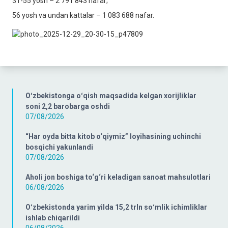
31-55 yosh – 2 791 843 nafar;
56 yosh va undan kattalar – 1 083 688 nafar.
Oʻzbekistonga oʻqish maqsadida kelgan xorijliklar
soni 2,2 barobarga oshdi
07/08/2026
“Har oyda bitta kitob o‘qiymiz” loyihasining uchinchi
bosqichi yakunlandi
07/08/2026
Aholi jon boshiga to‘g‘ri keladigan sanoat mahsulotlari
06/08/2026
Oʻzbekistonda yarim yilda 15,2 trln soʻmlik ichimliklar
ishlab chiqarildi