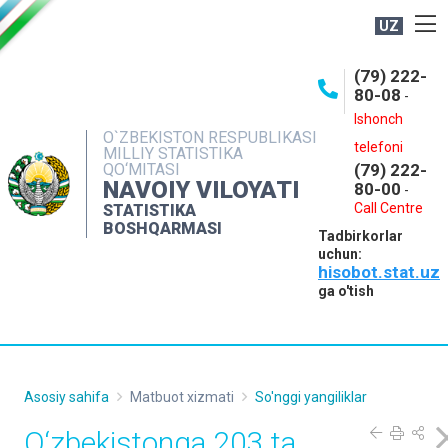
UZ
BOSHQARMA HAQIDA
(79) 222-
80-08
-
ME'YORIY HUJJATLAR
Ishonch
OCHIQ MA'LUMOTLAR
O`ZBEKISTON RESPUBLIKASI
telefoni
MILLIY STATISTIKA
QO‘MITASI
(79) 222-
NASHRLAR
NAVOIY VILOYATI
80-00
-
INTERAKTIV XIZMATLAR
Call Centre
STATISTIKA
BOSHQARMASI
Tadbirkorlar
MUROJAATLAR
uchun:
hisobot.stat.uz
MATBUOT XIZMATI
ga o'tish
KONTAKTLAR
Asosiy sahifa
Matbuot xizmati
So'nggi yangiliklar
O‘zbekistonga 203 ta