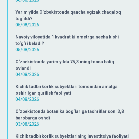
06/08/2026
Yarim yilda O‘zbekistonda qancha egizak chaqaloq
tug‘ildi?
05/08/2026
Navoiy viloyatida 1 kvadrat kilometrga necha kishi
to‘g‘ri keladi?
05/08/2026
O‘zbekistonda yarim yilda 75,3 ming tonna baliq
ovlandi
04/08/2026
Kichik tadbirkorlik subyektlari tomonidan amalga
oshirilgan qurilish faoliyati
04/08/2026
O‘zbekistonda botanika bog‘lariga tashriflar soni 3,8
barobarga oshdi
03/08/2026
Kichik tadbirkorlik subyektlarining investitsiya faoliyati