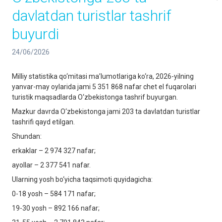
davlatdan turistlar tashrif
buyurdi
24/06/2026
Milliy statistika qo‘mitasi ma’lumotlariga ko‘ra, 2026-yilning
yanvar-may oylarida jami 5 351 868 nafar chet el fuqarolari
turistik maqsadlarda O‘zbekistonga tashrif buyurgan.
Mazkur davrda O‘zbekistonga jami 203 ta davlatdan turistlar
tashrifi qayd etilgan.
Shundan:
erkaklar – 2 974 327 nafar;
ayollar – 2 377 541 nafar.
Ularning yosh bo‘yicha taqsimoti quyidagicha:
0-18 yosh – 584 171 nafar;
19-30 yosh – 892 166 nafar;