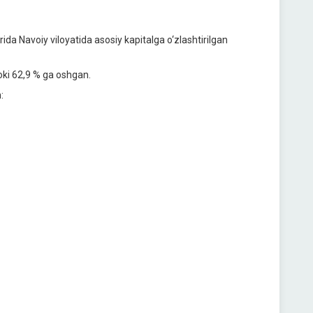
da Navoiy viloyatida asosiy kapitalga o‘zlashtirilgan
yoki 62,9 % ga oshgan.
: