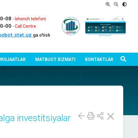
80-08
-
Ishonch telefoni
80-00
-
Call Centre
sobot.stat.uz
ga o'tish
ROJAATLAR
MATBUOT XIZMATI
KONTAKTLAR
lga investitsiyalar