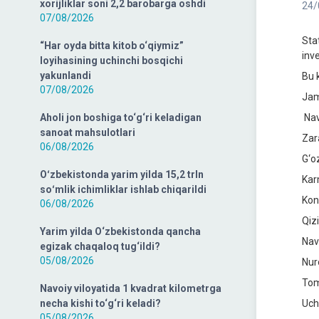
xorijliklar soni 2,2 barobarga oshdi
24/
07/08/2026
Sta
“Har oyda bitta kitob o‘qiymiz”
inve
loyihasining uchinchi bosqichi
yakunlandi
Bu 
07/08/2026
Jam
Aholi jon boshiga to‘g‘ri keladigan
Nav
sanoat mahsulotlari
Zar
06/08/2026
G‘o
Oʻzbekistonda yarim yilda 15,2 trln
Kar
soʻmlik ichimliklar ishlab chiqarildi
Kon
06/08/2026
Qiz
Yarim yilda O‘zbekistonda qancha
Nav
egizak chaqaloq tug‘ildi?
05/08/2026
Nur
Tom
Navoiy viloyatida 1 kvadrat kilometrga
necha kishi to‘g‘ri keladi?
Uch
05/08/2026