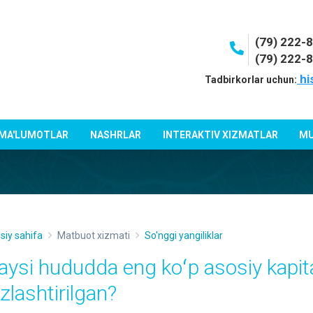
(79) 222-
(79) 222-
hi
Tadbirkorlar uchun:
 MA'LUMOTLAR
NASHRLAR
INTERAKTIV XIZMATLAR
MU
siy sahifa
Matbuot xizmati
So'nggi yangiliklar
aysi hududda eng koʻp asosiy kapita
zlashtirilgan?