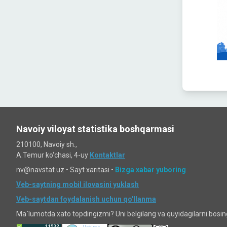
Navoiy viloyat statistika boshqarmasi
210100, Navoiy sh.,
A.Temur ko‘chаsi, 4-uy
Kontaktlar
nv@navstat.uz •
Sayt xaritasi
•
Bizga xabar yuboring
Veb-saytning mobil ilovasini yuklash
Veb-saytdan foydalanish uchun qo'llanma
Ma`lumotda xato topdingizmi? Uni belgilang va quyidagilarni bosi