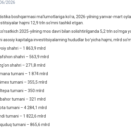
06/2026
tistika boshqarmasi ma’lumotlariga ko‘ra, 2026-yilning yanvar-mart oylari
stitsiyalar hajmi 12,9 trln so‘mni tashkil etgan.
ko‘rsatkich 2025-yilning mos davri bilan solishtirilganda 5,2 trln so‘mga 
i asosiy kapitalga investitsiyalarning hududlar boʻyicha hajmi, mlrd so‘m
oiy shahri – 1 863,9 mlrd
afshon shahri – 563,9 mlrd
zg‘on shahri – 271,8 mlrd
mana tumani – 1 874 mlrd
imex tumani – 355,5 mlrd
iltepa tumani – 350 mlrd
bahor tumani – 321 mlrd
ota tumani – 4 284,1 mlrd
di tumani – 1 822,6 mlrd
quduq tumani – 865,6 mlrd