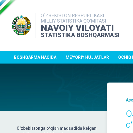
O`ZBEKISTON RESPUBLIKASI
MILLIY STATISTIKA QO‘MITASI
NAVOIY VILOYATI
STATISTIKA BOSHQARMASI
BOSHQARMA HAQIDA
ME'YORIY HUJJATLAR
OCHIQ
Aso
Q
oʻ
Oʻzbekistonga oʻqish maqsadida kelgan