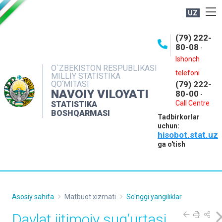
UZ
BOSHQARMA HAQIDA
(79) 222-
80-08
-
ME'YORIY HUJJATLAR
Ishonch
OCHIQ MA'LUMOTLAR
O`ZBEKISTON RESPUBLIKASI
telefoni
MILLIY STATISTIKA
QO‘MITASI
(79) 222-
NASHRLAR
NAVOIY VILOYATI
80-00
-
INTERAKTIV XIZMATLAR
Call Centre
STATISTIKA
BOSHQARMASI
Tadbirkorlar
MUROJAATLAR
uchun:
hisobot.stat.uz
MATBUOT XIZMATI
ga o'tish
KONTAKTLAR
Asosiy sahifa
Matbuot xizmati
So'nggi yangiliklar
Davlat ijtimoiy sug‘urtasi