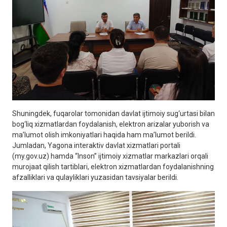
Shuningdek, fuqarolar tomonidan davlat ijtimoiy sug‘urtasi bilan
bog‘liq xizmatlardan foydalanish, elektron arizalar yuborish va
ma’lumot olish imkoniyatlari haqida ham ma’lumot berildi.
Jumladan, Yagona interaktiv davlat xizmatlari portali
(my.gov.uz) hamda “Inson” ijtimoiy xizmatlar markazlari orqali
murojaat qilish tartiblari, elektron xizmatlardan foydalanishning
afzalliklari va qulayliklari yuzasidan tavsiyalar berildi.