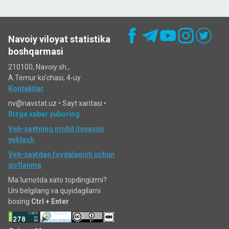
Navoiy viloyat statistika
boshqarmasi
210100, Navoiy sh.,
A.Temur ko‘chаsi, 4-uy
Kontaktlar
nv@navstat.uz •
Sayt xaritasi
•
Bizga xabar yuboring
Veb-saytning mobil ilovasini
yuklash
Veb-saytdan foydalanish uchun
qo'llanma
Ma`lumotda xato topdingizmi?
Uni belgilang va quyidagilarni
bosing
Ctrl + Enter