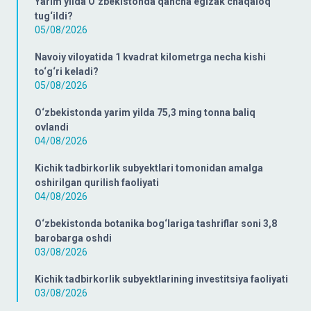
Yarim yilda O‘zbekistonda qancha egizak chaqaloq
tug‘ildi?
05/08/2026
Navoiy viloyatida 1 kvadrat kilometrga necha kishi
to‘g‘ri keladi?
05/08/2026
O‘zbekistonda yarim yilda 75,3 ming tonna baliq
ovlandi
04/08/2026
Kichik tadbirkorlik subyektlari tomonidan amalga
oshirilgan qurilish faoliyati
04/08/2026
O‘zbekistonda botanika bog‘lariga tashriflar soni 3,8
barobarga oshdi
03/08/2026
Kichik tadbirkorlik subyektlarining investitsiya faoliyati
03/08/2026