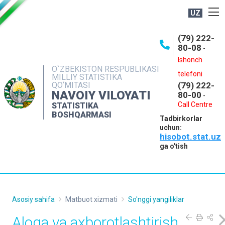
UZ
BOSHQARMA HAQIDA
(79) 222-
80-08
-
ME'YORIY HUJJATLAR
Ishonch
OCHIQ MA'LUMOTLAR
O`ZBEKISTON RESPUBLIKASI
telefoni
MILLIY STATISTIKA
QO‘MITASI
(79) 222-
NASHRLAR
NAVOIY VILOYATI
80-00
-
INTERAKTIV XIZMATLAR
Call Centre
STATISTIKA
BOSHQARMASI
Tadbirkorlar
MUROJAATLAR
uchun:
hisobot.stat.uz
MATBUOT XIZMATI
ga o'tish
KONTAKTLAR
Asosiy sahifa
Matbuot xizmati
So'nggi yangiliklar
Aloqa va axborotlashtirish