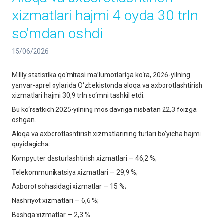
xizmatlari hajmi 4 oyda 30 trln
so‘mdan oshdi
15/06/2026
Milliy statistika qo‘mitasi ma’lumotlariga ko‘ra, 2026-yilning
yanvar-aprel oylarida O‘zbekistonda aloqa va axborotlashtirish
xizmatlari hajmi 30,9 trln so‘mni tashkil etdi.
Bu ko‘rsatkich 2025-yilning mos davriga nisbatan 22,3 foizga
oshgan.
Aloqa va axborotlashtirish xizmatlarining turlari bo‘yicha hajmi
quyidagicha:
Kompyuter dasturlashtirish xizmatlari — 46,2 %;
Telekommunikatsiya xizmatlari — 29,9 %;
Axborot sohasidagi xizmatlar — 15 %;
Nashriyot xizmatlari — 6,6 %;
Boshqa xizmatlar — 2,3 %.