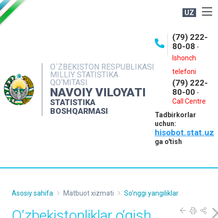
UZ
BOSHQARMA HAQIDA
(79) 222-
80-08
-
ME'YORIY HUJJATLAR
Ishonch
OCHIQ MA'LUMOTLAR
O`ZBEKISTON RESPUBLIKASI
telefoni
MILLIY STATISTIKA
QO‘MITASI
(79) 222-
NASHRLAR
NAVOIY VILOYATI
80-00
-
INTERAKTIV XIZMATLAR
Call Centre
STATISTIKA
BOSHQARMASI
Tadbirkorlar
MUROJAATLAR
uchun:
hisobot.stat.uz
MATBUOT XIZMATI
ga o'tish
KONTAKTLAR
Asosiy sahifa
Matbuot xizmati
So'nggi yangiliklar
O‘zbekistonliklar o‘qish