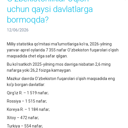
uchun qaysi davlatlarga
bormoqda?
12/06/2026
Milliy statistika qo‘mitasi ma’lumotlariga ko‘ra, 2026-yilning
yanvar-aprel oylarida 7 355 nafar O‘zbekiston fuqarolari o‘qish
maqsadida chet elga safar qilgan.
Bu ko‘rsatkich 2025-yilning mos davriga nisbatan 2,6 ming
nafarga yoki 26,2 foizga kamaygan.
Mazkur davrda O‘zbekiston fuqarolari o‘qish maqsadida eng
ko‘p borgan davlatlar:
Qirg‘iz R. – 1 519 nafar;
Rossiya – 1 515 nafar;
Koreya R. – 1 184 nafar;
Xitoy – 472 nafar;
Turkiya – 554 nafar;