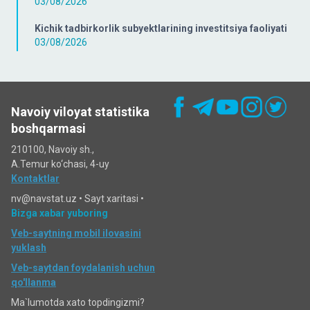
03/08/2026
Kichik tadbirkorlik subyektlarining investitsiya faoliyati
03/08/2026
Navoiy viloyat statistika
boshqarmasi
210100, Navoiy sh.,
A.Temur ko‘chаsi, 4-uy
Kontaktlar
nv@navstat.uz •
Sayt xaritasi
•
Bizga xabar yuboring
Veb-saytning mobil ilovasini
yuklash
Veb-saytdan foydalanish uchun
qo'llanma
Ma`lumotda xato topdingizmi?