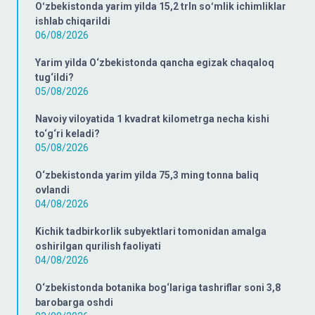
Oʻzbekistonda yarim yilda 15,2 trln soʻmlik ichimliklar
ishlab chiqarildi
06/08/2026
Yarim yilda O‘zbekistonda qancha egizak chaqaloq
tug‘ildi?
05/08/2026
Navoiy viloyatida 1 kvadrat kilometrga necha kishi
to‘g‘ri keladi?
05/08/2026
O‘zbekistonda yarim yilda 75,3 ming tonna baliq
ovlandi
04/08/2026
Kichik tadbirkorlik subyektlari tomonidan amalga
oshirilgan qurilish faoliyati
04/08/2026
O‘zbekistonda botanika bog‘lariga tashriflar soni 3,8
barobarga oshdi