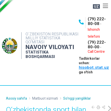
UZ
BOSHQARMA HAQIDA
(79) 222-
80-08
-
ME'YORIY HUJJATLAR
Ishonch
OCHIQ MA'LUMOTLAR
O`ZBEKISTON RESPUBLIKASI
telefoni
MILLIY STATISTIKA
QO‘MITASI
(79) 222-
NASHRLAR
NAVOIY VILOYATI
80-00
-
INTERAKTIV XIZMATLAR
Call Centre
STATISTIKA
BOSHQARMASI
Tadbirkorlar
MUROJAATLAR
uchun:
hisobot.stat.uz
MATBUOT XIZMATI
ga o'tish
KONTAKTLAR
Asosiy sahifa
Matbuot xizmati
So'nggi yangiliklar
O‘zbekistonda sport bilan