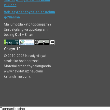
yuklash
Veb-saytdan foydalanish uchun
qo'llanma
Ma`lumotda xato topdingizmi?
Uni belgilang va quyidagilarni
bosing
Ctrl + Enter
Onlayn: 12
© 2010-2026 Navoiy viloyat
statistika boshqarmasi
Materiallardan foydalanganda
www.navstat.uz havolani
keltirish majburiy.
Tugmani bosing