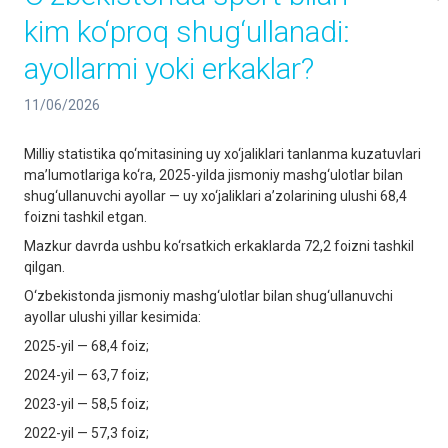
kim ko‘proq shug‘ullanadi:
ayollarmi yoki erkaklar?
11/06/2026
Milliy statistika qo‘mitasining uy xo‘jaliklari tanlanma kuzatuvlari
ma’lumotlariga ko‘ra, 2025-yilda jismoniy mashg‘ulotlar bilan
shug‘ullanuvchi ayollar — uy xo‘jaliklari a’zolarining ulushi 68,4
foizni tashkil etgan.
Mazkur davrda ushbu ko‘rsatkich erkaklarda 72,2 foizni tashkil
qilgan.
O‘zbekistonda jismoniy mashg‘ulotlar bilan shug‘ullanuvchi
ayollar ulushi yillar kesimida:
2025-yil — 68,4 foiz;
2024-yil — 63,7 foiz;
2023-yil — 58,5 foiz;
2022-yil — 57,3 foiz;