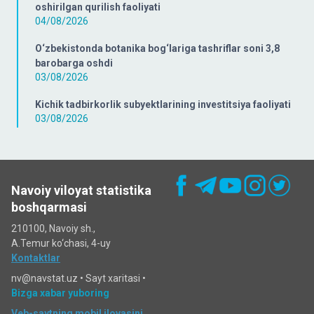
oshirilgan qurilish faoliyati
04/08/2026
O‘zbekistonda botanika bog‘lariga tashriflar soni 3,8
barobarga oshdi
03/08/2026
Kichik tadbirkorlik subyektlarining investitsiya faoliyati
03/08/2026
Navoiy viloyat statistika
boshqarmasi
210100, Navoiy sh.,
A.Temur ko‘chаsi, 4-uy
Kontaktlar
nv@navstat.uz •
Sayt xaritasi
•
Bizga xabar yuboring
Veb-saytning mobil ilovasini