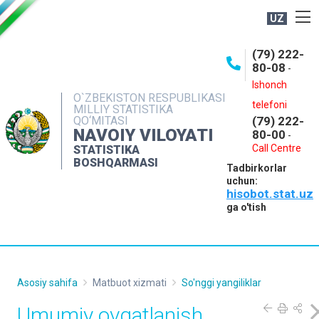
UZ
BOSHQARMA HAQIDA
(79) 222-
80-08
-
ME'YORIY HUJJATLAR
Ishonch
OCHIQ MA'LUMOTLAR
O`ZBEKISTON RESPUBLIKASI
telefoni
MILLIY STATISTIKA
QO‘MITASI
(79) 222-
NASHRLAR
NAVOIY VILOYATI
80-00
-
INTERAKTIV XIZMATLAR
Call Centre
STATISTIKA
BOSHQARMASI
Tadbirkorlar
MUROJAATLAR
uchun:
hisobot.stat.uz
MATBUOT XIZMATI
ga o'tish
KONTAKTLAR
Asosiy sahifa
Matbuot xizmati
So'nggi yangiliklar
Umumiy ovqatlanish