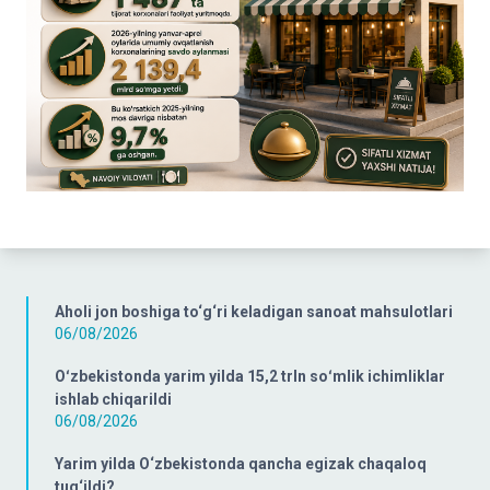
Aholi jon boshiga to‘g‘ri keladigan sanoat mahsulotlari
06/08/2026
Oʻzbekistonda yarim yilda 15,2 trln soʻmlik ichimliklar
ishlab chiqarildi
06/08/2026
Yarim yilda O‘zbekistonda qancha egizak chaqaloq
tug‘ildi?