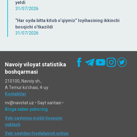
yetdi
31/07/2026
“Har oyda bitta kitob o‘qiymiz” loyihasining ikkinchi
bosqichi o‘tkazildi
31/07/2026
Navoiy viloyat statistika
boshqarmasi
210100, Navoiy sh.,
A.Temur ko‘chаsi, 4-uy
Kontaktlar
nv@navstat.uz •
Sayt xaritasi
•
Bizga xabar yuboring
Veb-saytning mobil ilovasini
yuklash
Veb-saytdan foydalanish uchun