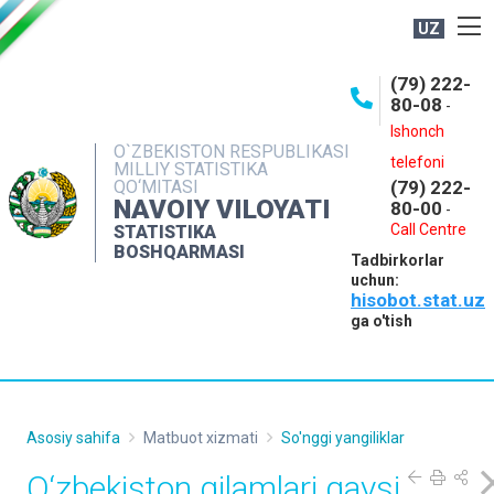
UZ
BOSHQARMA HAQIDA
(79) 222-
80-08
-
ME'YORIY HUJJATLAR
Ishonch
OCHIQ MA'LUMOTLAR
O`ZBEKISTON RESPUBLIKASI
telefoni
MILLIY STATISTIKA
QO‘MITASI
(79) 222-
NASHRLAR
NAVOIY VILOYATI
80-00
-
INTERAKTIV XIZMATLAR
Call Centre
STATISTIKA
BOSHQARMASI
Tadbirkorlar
MUROJAATLAR
uchun:
hisobot.stat.uz
MATBUOT XIZMATI
ga o'tish
KONTAKTLAR
Asosiy sahifa
Matbuot xizmati
So'nggi yangiliklar
O‘zbekiston gilamlari qaysi