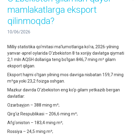
mamlakatlarga eksport
qilinmoqda?
10/06/2026
Milliy statistika qo‘mitasi ma’lumotlariga ko‘ra, 2026-yilning
yanvar-aprel oylarida O‘zbekiston 8 ta xorijiy davlatga qiymati
2,1 mln AQSH dollariga teng bo‘lgan 846,7 ming m² gilam
eksport qilgan.
Eksport hajmi o‘tgan yilning mos davriga nisbatan 159,7 ming
m²ga yoki 23,2 foizga oshgan.
Mazkur davrda O‘zbekiston eng ko‘p gilam yetkazib bergan
davlatlar:
Ozarbayjon – 388 ming m²;
Qirg‘iz Respublikasi – 206,6 ming m²;
Afg‘oniston – 183,4 ming m²;
Rossiya – 24,5 ming m²;