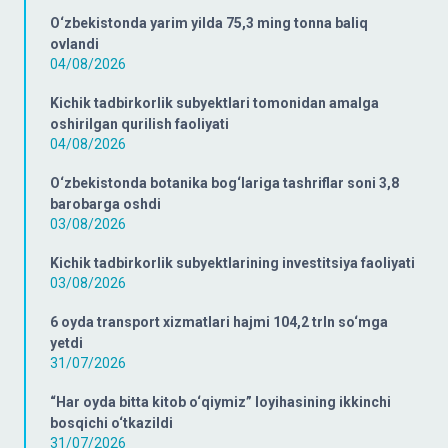
O‘zbekistonda yarim yilda 75,3 ming tonna baliq
ovlandi
04/08/2026
Kichik tadbirkorlik subyektlari tomonidan amalga
oshirilgan qurilish faoliyati
04/08/2026
O‘zbekistonda botanika bog‘lariga tashriflar soni 3,8
barobarga oshdi
03/08/2026
Kichik tadbirkorlik subyektlarining investitsiya faoliyati
03/08/2026
6 oyda transport xizmatlari hajmi 104,2 trln so‘mga
yetdi
31/07/2026
“Har oyda bitta kitob o‘qiymiz” loyihasining ikkinchi
bosqichi o‘tkazildi
31/07/2026