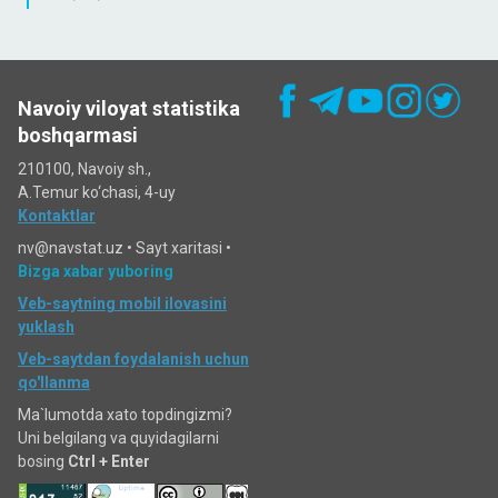
Navoiy viloyat statistika
boshqarmasi
210100, Navoiy sh.,
A.Temur ko‘chаsi, 4-uy
Kontaktlar
nv@navstat.uz •
Sayt xaritasi
•
Bizga xabar yuboring
Veb-saytning mobil ilovasini
yuklash
Veb-saytdan foydalanish uchun
qo'llanma
Ma`lumotda xato topdingizmi?
Uni belgilang va quyidagilarni
bosing
Ctrl + Enter