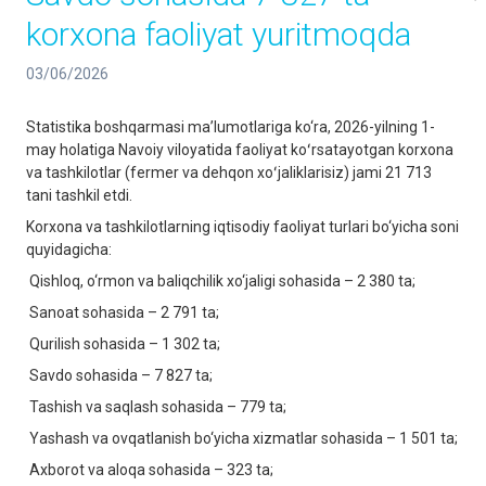
korxona faoliyat yuritmoqda
03/06/2026
Statistika boshqarmasi ma’lumotlariga ko‘ra, 2026-yilning 1-
may holatiga Navoiy viloyatida faoliyat koʻrsatayotgan korxona
va tashkilotlar (fermer va dehqon xoʻjaliklarisiz) jami 21 713
tani tashkil etdi.
Korxona va tashkilotlarning iqtisodiy faoliyat turlari bo‘yicha soni
quyidagicha:
Qishloq, o‘rmon va baliqchilik xo‘jaligi sohasida – 2 380 ta;
Sanoat sohasida – 2 791 ta;
Qurilish sohasida – 1 302 ta;
Savdo sohasida – 7 827 ta;
Tashish va saqlash sohasida – 779 ta;
Yashash va ovqatlanish bo‘yicha xizmatlar sohasida – 1 501 ta;
Axborot va aloqa sohasida – 323 ta;