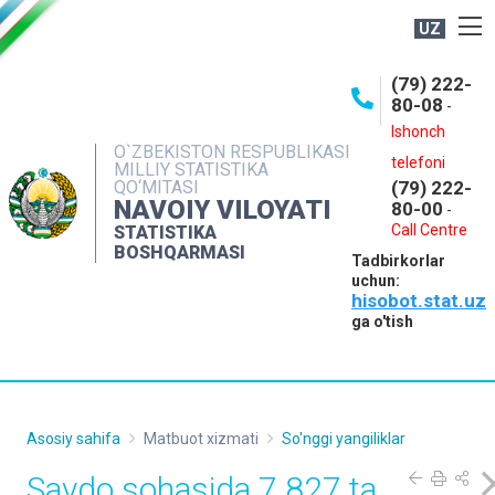
UZ
BOSHQARMA HAQIDA
(79) 222-
80-08
-
ME'YORIY HUJJATLAR
Ishonch
OCHIQ MA'LUMOTLAR
O`ZBEKISTON RESPUBLIKASI
telefoni
MILLIY STATISTIKA
QO‘MITASI
(79) 222-
NASHRLAR
NAVOIY VILOYATI
80-00
-
INTERAKTIV XIZMATLAR
Call Centre
STATISTIKA
BOSHQARMASI
Tadbirkorlar
MUROJAATLAR
uchun:
hisobot.stat.uz
MATBUOT XIZMATI
ga o'tish
KONTAKTLAR
Asosiy sahifa
Matbuot xizmati
So'nggi yangiliklar
Savdo sohasida 7 827 ta