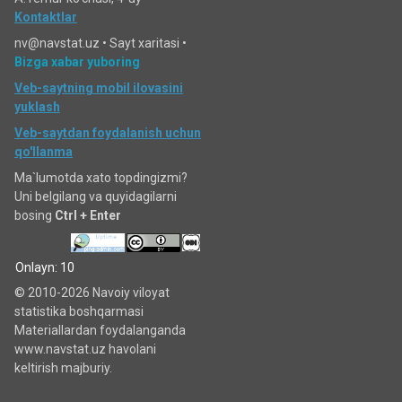
Kontaktlar
nv@navstat.uz •
Sayt xaritasi
•
Bizga xabar yuboring
Veb-saytning mobil ilovasini
yuklash
Veb-saytdan foydalanish uchun
qo'llanma
Ma`lumotda xato topdingizmi?
Uni belgilang va quyidagilarni
bosing
Ctrl + Enter
Onlayn: 10
© 2010-2026 Navoiy viloyat
statistika boshqarmasi
Materiallardan foydalanganda
www.navstat.uz havolani
keltirish majburiy.