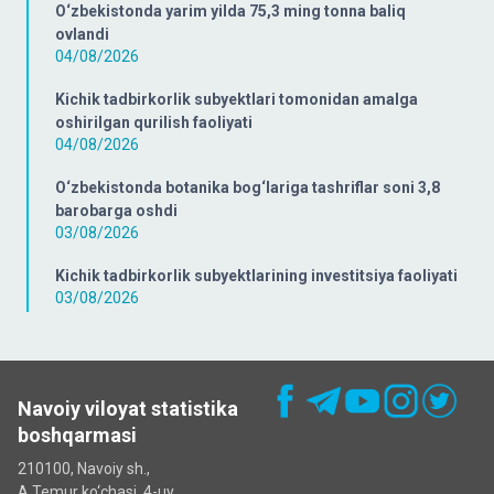
O‘zbekistonda yarim yilda 75,3 ming tonna baliq
ovlandi
04/08/2026
Kichik tadbirkorlik subyektlari tomonidan amalga
oshirilgan qurilish faoliyati
04/08/2026
O‘zbekistonda botanika bog‘lariga tashriflar soni 3,8
barobarga oshdi
03/08/2026
Kichik tadbirkorlik subyektlarining investitsiya faoliyati
03/08/2026
Navoiy viloyat statistika
boshqarmasi
210100, Navoiy sh.,
A.Temur ko‘chаsi, 4-uy