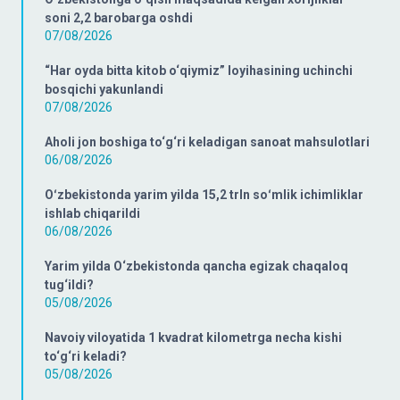
soni 2,2 barobarga oshdi
07/08/2026
“Har oyda bitta kitob o‘qiymiz” loyihasining uchinchi
bosqichi yakunlandi
07/08/2026
Aholi jon boshiga to‘g‘ri keladigan sanoat mahsulotlari
06/08/2026
Oʻzbekistonda yarim yilda 15,2 trln soʻmlik ichimliklar
ishlab chiqarildi
06/08/2026
Yarim yilda O‘zbekistonda qancha egizak chaqaloq
tug‘ildi?
05/08/2026
Navoiy viloyatida 1 kvadrat kilometrga necha kishi
to‘g‘ri keladi?
05/08/2026