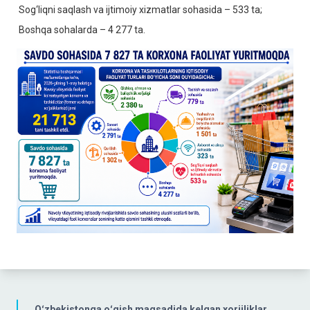
Sog‘liqni saqlash va ijtimoiy xizmatlar sohasida – 533 ta;
Boshqa sohalarda – 4 277 ta.
Oʻzbekistonga oʻqish maqsadida kelgan xorijliklar