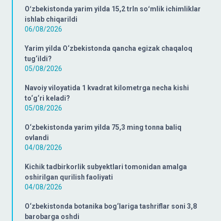
Oʻzbekistonda yarim yilda 15,2 trln soʻmlik ichimliklar
ishlab chiqarildi
06/08/2026
Yarim yilda O‘zbekistonda qancha egizak chaqaloq
tug‘ildi?
05/08/2026
Navoiy viloyatida 1 kvadrat kilometrga necha kishi
to‘g‘ri keladi?
05/08/2026
O‘zbekistonda yarim yilda 75,3 ming tonna baliq
ovlandi
04/08/2026
Kichik tadbirkorlik subyektlari tomonidan amalga
oshirilgan qurilish faoliyati
04/08/2026
O‘zbekistonda botanika bog‘lariga tashriflar soni 3,8
barobarga oshdi