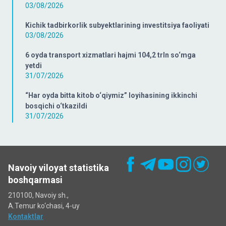
03/08/2026
Kichik tadbirkorlik subyektlarining investitsiya faoliyati
03/08/2026
6 oyda transport xizmatlari hajmi 104,2 trln so‘mga
yetdi
31/07/2026
“Har oyda bitta kitob o‘qiymiz” loyihasining ikkinchi
bosqichi o‘tkazildi
31/07/2026
Navoiy viloyat statistika
boshqarmasi
210100, Navoiy sh.,
A.Temur ko‘chаsi, 4-uy
Kontaktlar