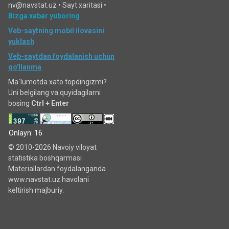
nv@navstat.uz •
Sayt xaritasi
•
Bizga xabar yuboring
Veb-saytning mobil ilovasini
yuklash
Veb-saytdan foydalanish uchun
qo'llanma
Ma`lumotda xato topdingizmi?
Uni belgilang va quyidagilarni
bosing
Ctrl + Enter
Onlayn: 16
© 2010-2026 Navoiy viloyat
statistika boshqarmasi
Materiallardan foydalanganda
www.navstat.uz havolani
keltirish majburiy.