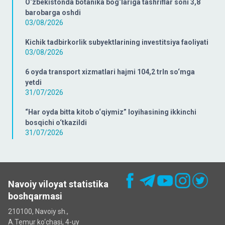
O‘zbekistonda botanika bog‘lariga tashriflar soni 3,8
barobarga oshdi
03/08/2026
Kichik tadbirkorlik subyektlarining investitsiya faoliyati
03/08/2026
6 oyda transport xizmatlari hajmi 104,2 trln so‘mga
yetdi
31/07/2026
“Har oyda bitta kitob o‘qiymiz” loyihasining ikkinchi
bosqichi o‘tkazildi
31/07/2026
Navoiy viloyat statistika
boshqarmasi
210100, Navoiy sh.,
A.Temur ko‘chаsi, 4-uy