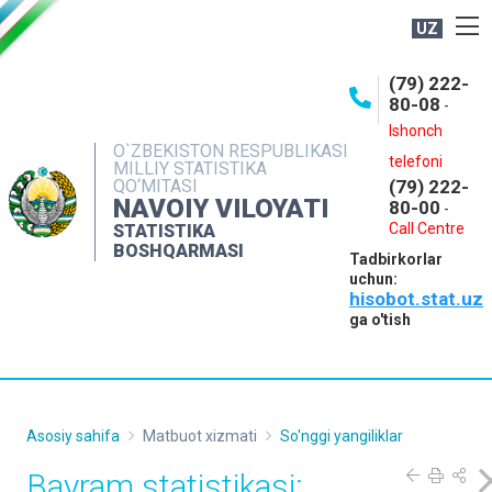
UZ
BOSHQARMA HAQIDA
(79) 222-
80-08
-
ME'YORIY HUJJATLAR
Ishonch
OCHIQ MA'LUMOTLAR
O`ZBEKISTON RESPUBLIKASI
telefoni
MILLIY STATISTIKA
QO‘MITASI
(79) 222-
NASHRLAR
NAVOIY VILOYATI
80-00
-
INTERAKTIV XIZMATLAR
Call Centre
STATISTIKA
BOSHQARMASI
Tadbirkorlar
MUROJAATLAR
uchun:
hisobot.stat.uz
MATBUOT XIZMATI
ga o'tish
KONTAKTLAR
Asosiy sahifa
Matbuot xizmati
So'nggi yangiliklar
Bayram statistikasi: