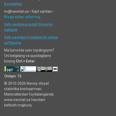
Kontaktlar
nv@navstat.uz •
Sayt xaritasi
•
Bizga xabar yuboring
Veb-saytning mobil ilovasini
yuklash
Veb-saytdan foydalanish uchun
qo'llanma
Ma`lumotda xato topdingizmi?
Uni belgilang va quyidagilarni
bosing
Ctrl + Enter
Onlayn: 15
© 2010-2026 Navoiy viloyat
statistika boshqarmasi
Materiallardan foydalanganda
www.navstat.uz havolani
keltirish majburiy.