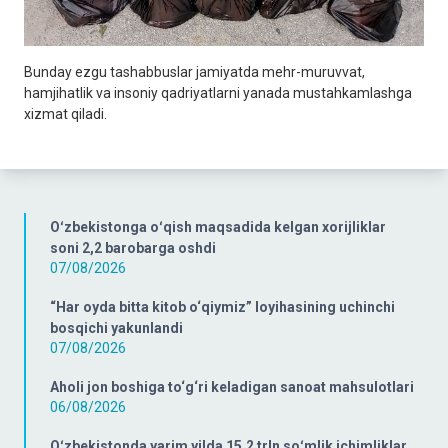
Bunday ezgu tashabbuslar jamiyatda mehr-muruvvat,
hamjihatlik va insoniy qadriyatlarni yanada mustahkamlashga
xizmat qiladi.
Oʻzbekistonga oʻqish maqsadida kelgan xorijliklar
soni 2,2 barobarga oshdi
07/08/2026
“Har oyda bitta kitob o‘qiymiz” loyihasining uchinchi
bosqichi yakunlandi
07/08/2026
Aholi jon boshiga to‘g‘ri keladigan sanoat mahsulotlari
06/08/2026
Oʻzbekistonda yarim yilda 15,2 trln soʻmlik ichimliklar