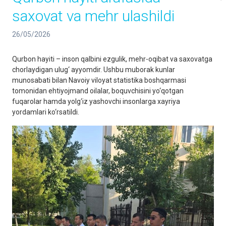
saxovat va mehr ulashildi
26/05/2026
Qurbon hayiti – inson qalbini ezgulik, mehr-oqibat va saxovatga
chorlaydigan ulug‘ ayyomdir. Ushbu muborak kunlar
munosabati bilan Navoiy viloyat statistika boshqarmasi
tomonidan ehtiyojmand oilalar, boquvchisini yo‘qotgan
fuqarolar hamda yolg‘iz yashovchi insonlarga xayriya
yordamlari ko‘rsatildi.