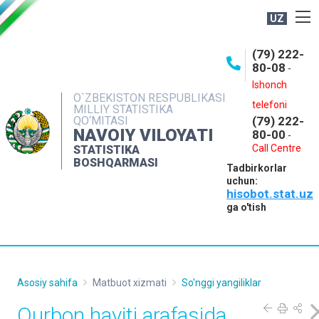
UZ
BOSHQARMA HAQIDA
(79) 222-
80-08
-
ME'YORIY HUJJATLAR
Ishonch
OCHIQ MA'LUMOTLAR
O`ZBEKISTON RESPUBLIKASI
telefoni
MILLIY STATISTIKA
QO‘MITASI
(79) 222-
NASHRLAR
NAVOIY VILOYATI
80-00
-
INTERAKTIV XIZMATLAR
Call Centre
STATISTIKA
BOSHQARMASI
Tadbirkorlar
MUROJAATLAR
uchun:
hisobot.stat.uz
MATBUOT XIZMATI
ga o'tish
KONTAKTLAR
Asosiy sahifa
Matbuot xizmati
So'nggi yangiliklar
Qurbon hayiti arafasida