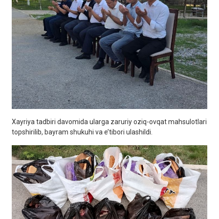
Xayriya tadbiri davomida ularga zaruriy oziq-ovqat mahsulotlari
topshirilib, bayram shukuhi va e’tibori ulashildi.