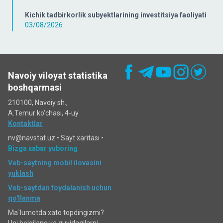
Kichik tadbirkorlik subyektlarining investitsiya faoliyati
03/08/2026
Navoiy viloyat statistika
boshqarmasi
210100, Navoiy sh.,
A.Temur ko‘chаsi, 4-uy
Kontaktlar
nv@navstat.uz •
Sayt xaritasi
•
Bizga xabar yuboring
Veb-saytning mobil ilovasini
yuklash
Veb-saytdan foydalanish uchun
qo'llanma
Ma`lumotda xato topdingizmi?