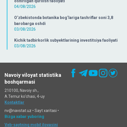
oshirilgan qurilish faoliyati
04/08/2026
O‘zbekistonda botanika bog‘lariga tashriflar soni 3,8
barobarga oshdi
03/08/2026
Kichik tadbirkorlik subyektlarining investitsiya faoliyati
03/08/2026
Navoiy viloyat statistika
boshqarmasi
210100, Navoiy sh.,
A.Temur ko‘chаsi, 4-uy
Kontaktlar
nv@navstat.uz •
Sayt xaritasi
•
Bizga xabar yuboring
Veb-saytning mobil ilovasini