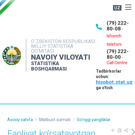
UZ
BOSHQARMA HAQIDA
(79) 222-
80-08
-
ME'YORIY HUJJATLAR
Ishonch
OCHIQ MA'LUMOTLAR
O`ZBEKISTON RESPUBLIKASI
telefoni
MILLIY STATISTIKA
QO‘MITASI
(79) 222-
NASHRLAR
NAVOIY VILOYATI
80-00
-
INTERAKTIV XIZMATLAR
Call Centre
STATISTIKA
BOSHQARMASI
Tadbirkorlar
MUROJAATLAR
uchun:
hisobot.stat.uz
MATBUOT XIZMATI
ga o'tish
KONTAKTLAR
Asosiy sahifa
Matbuot xizmati
So'nggi yangiliklar
Faoliyat ko‘rsatayotgan