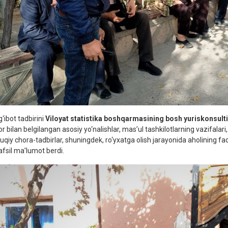
‘ibot tadbirini
Viloyat statistika boshqarmasining bosh yuriskonsult
or bilan belgilangan asosiy yo‘nalishlar, mas’ul tashkilotlarning vazifalar
uqiy chora-tadbirlar, shuningdek, ro‘yxatga olish jarayonida aholining fao
afsil ma’lumot berdi.