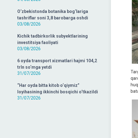
O‘zbekistonda botanika bog‘lariga
tashriflar soni 3,8 barobarga oshdi
03/08/2026
Kichik tadbirkorlik subyektlarining
investitsiya faoliyati
03/08/2026
6 oyda transport xizmatlari hajmi 104,2
trln so‘mga yetdi
Targ
31/07/2026
qar
huq
“Har oyda bitta kitob o‘qiymiz”
bat
loyihasining ikkinchi bosqichi o‘tkazildi
31/07/2026