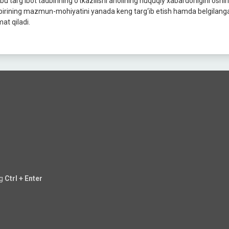
u targ‘ibot tadbirining o‘tkazilishi aholining huquqiy xabardorligini oshiris
birining mazmun-mohiyatini yanada keng targ‘ib etish hamda belgilangan c
at qiladi.
ng
Ctrl + Enter