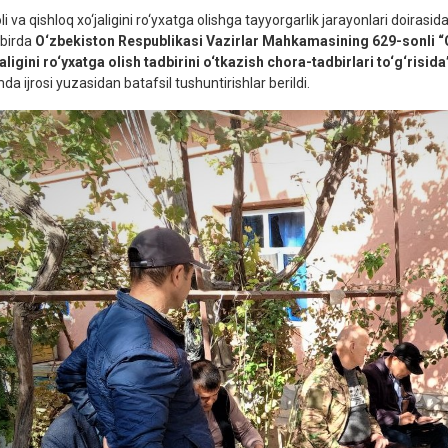
i va qishloq xo‘jaligini ro‘yxatga olishga tayyorgarlik jarayonlari doiras
birda
O‘zbekiston Respublikasi Vazirlar Mahkamasining 629-sonli “O
jaligini ro‘yxatga olish tadbirini o‘tkazish chora-tadbirlari to‘g‘risida
a ijrosi yuzasidan batafsil tushuntirishlar berildi.