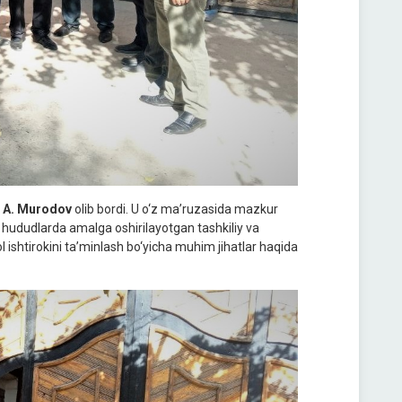
i A. Murodov
olib bordi. U o‘z ma’ruzasida mazkur
i, hududlarda amalga oshirilayotgan tashkiliy va
l ishtirokini ta’minlash bo‘yicha muhim jihatlar haqida