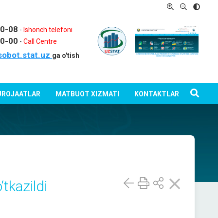
80-08
-
Ishonch telefoni
80-00
-
Call Centre
sobot.stat.uz
ga o'tish
ROJAATLAR
MATBUOT XIZMATI
KONTAKTLAR
‘tkazildi