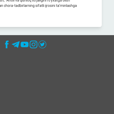
h, “Aholi va qishloq xo‘jaligini ro‘yxatga olish”
hora-tadbirlarning sifatli ijrosini ta’minlashga