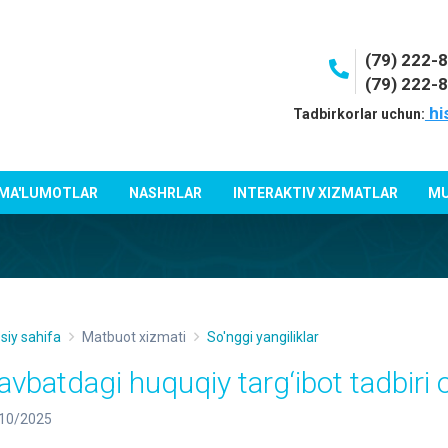
(79) 222-
(79) 222-
hi
Tadbirkorlar uchun:
 MA'LUMOTLAR
NASHRLAR
INTERAKTIV XIZMATLAR
MU
siy sahifa
Matbuot xizmati
So'nggi yangiliklar
avbatdagi huquqiy targ‘ibot tadbiri o
10/2025