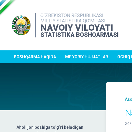
O`ZBEKISTON RESPUBLIKASI
MILLIY STATISTIKA QO‘MITASI
NAVOIY VILOYATI
STATISTIKA BOSHQARMASI
BOSHQARMA HAQIDA
ME'YORIY HUJJATLAR
OCHIQ
Aso
N
24/
Aholi jon boshiga to‘g‘ri keladigan