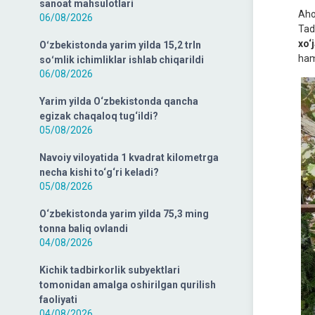
sanoat mahsulotlari
Ahol
06/08/2026
Tad
xo‘
Oʻzbekistonda yarim yilda 15,2 trln
hamd
soʻmlik ichimliklar ishlab chiqarildi
06/08/2026
Yarim yilda O‘zbekistonda qancha
egizak chaqaloq tug‘ildi?
05/08/2026
Navoiy viloyatida 1 kvadrat kilometrga
necha kishi to‘g‘ri keladi?
05/08/2026
O‘zbekistonda yarim yilda 75,3 ming
tonna baliq ovlandi
04/08/2026
Kichik tadbirkorlik subyektlari
tomonidan amalga oshirilgan qurilish
faoliyati
04/08/2026