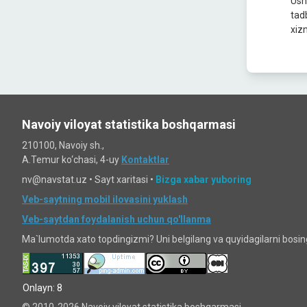
Ushb
tad
xizm
Navoiy viloyat statistika boshqarmasi
210100, Navoiy sh.,
A.Temur ko‘chаsi, 4-uy
Kontaktlar
nv@navstat.uz •
Sayt xaritasi
•
Bizga xabar yuboring
Veb-saytning mobil ilovasini yuklash
Veb-saytdan foydalanish uchun qo'llanma
Ma`lumotda xato topdingizmi? Uni belgilang va quyidagilarni bosi
Onlayn: 8