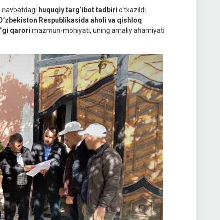
ida navbatdagi
huquqiy targ‘ibot tadbiri
o‘tkazildi.
‘zbekiston Respublikasida aholi va qishloq
”gi qarori
mazmun-mohiyati, uning amaliy ahamiyati