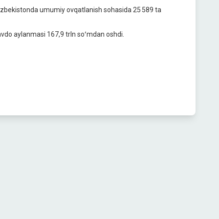
a Oʻzbekistonda umumiy ovqatlanish sohasida 25 589 ta
avdo aylanmasi 167,9 trln soʻmdan oshdi.