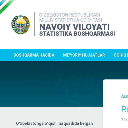
O`ZBEKISTON RESPUBLIKASI
MILLIY STATISTIKA QO‘MITASI
NAVOIY VILOYATI
STATISTIKA BOSHQARMASI
BOSHQARMA HAQIDA
ME'YORIY HUJJATLAR
OCHIQ
Aso
R
24/
Oʻzbekistonga oʻqish maqsadida kelgan