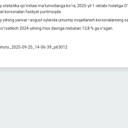
liy statistika qoʻmitasi maʼlumotlariga koʻra, 2025-yil 1-oktabr holatig
rat korxonalari faoliyat yuritmoqda.
iy yilning yanvar–avgust oylarida umumiy ovqatlanish korxonalarining s
koʻrsatkich 2024-yilning mos davriga nisbatan 13,8 % ga oʻsgan.