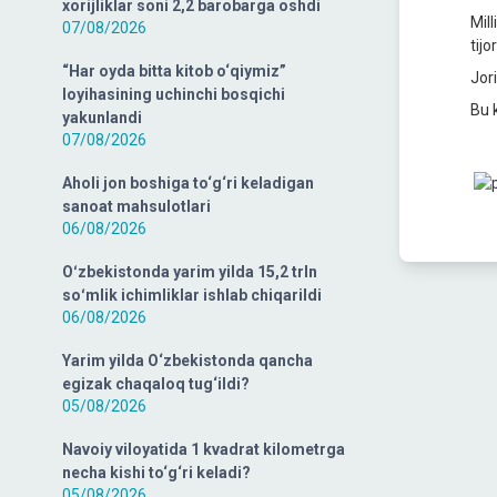
xorijliklar soni 2,2 barobarga oshdi
Mil
07/08/2026
tijo
“Har oyda bitta kitob o‘qiymiz”
Jor
loyihasining uchinchi bosqichi
Bu 
yakunlandi
07/08/2026
Aholi jon boshiga to‘g‘ri keladigan
sanoat mahsulotlari
06/08/2026
Oʻzbekistonda yarim yilda 15,2 trln
soʻmlik ichimliklar ishlab chiqarildi
06/08/2026
Yarim yilda O‘zbekistonda qancha
egizak chaqaloq tug‘ildi?
05/08/2026
Navoiy viloyatida 1 kvadrat kilometrga
necha kishi to‘g‘ri keladi?
05/08/2026