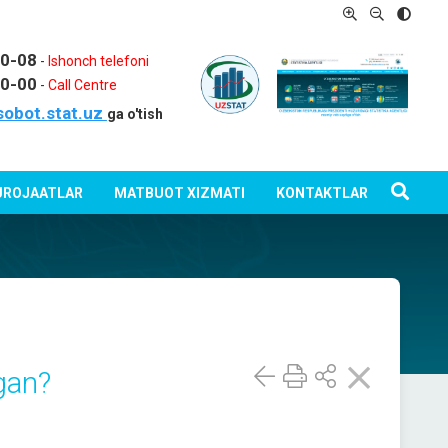
80-08
-
Ishonch telefoni
80-00
-
Call Centre
sobot.stat.uz
ga o'tish
ROJAATLAR
MATBUOT XIZMATI
KONTAKTLAR
gan?