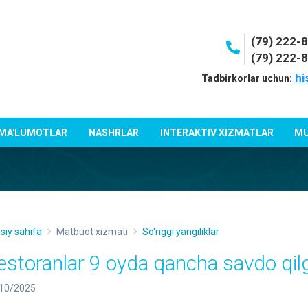
(79) 222-
(79) 222-
hi
Tadbirkorlar uchun:
 MA'LUMOTLAR
NASHRLAR
INTERAKTIV XIZMATLAR
MU
siy sahifa
Matbuot xizmati
So'nggi yangiliklar
estoranlar 9 oyda qancha savdo qil
10/2025