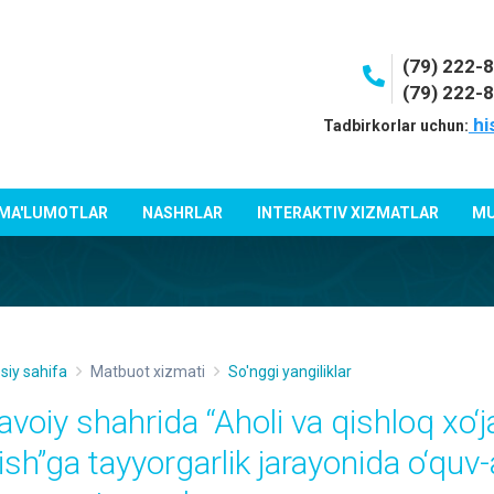
(79) 222-
(79) 222-
hi
Tadbirkorlar uchun:
 MA'LUMOTLAR
NASHRLAR
INTERAKTIV XIZMATLAR
MU
siy sahifa
Matbuot xizmati
So'nggi yangiliklar
voiy shahrida “Aholi va qishloq xo‘ja
lish”ga tayyorgarlik jarayonida o‘quv