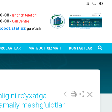
80-08
-
Ishonch telefoni
80-00
-
Call Centre
sobot.stat.uz
ga o'tish
ROJAATLAR
MATBUOT XIZMATI
KONTAKTLAR
ligini ro‘yxatga
-amaliy mashg‘ulotlar