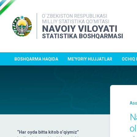
O`ZBEKISTON RESPUBLIKASI
MILLIY STATISTIKA QO‘MITASI
NAVOIY VILOYATI
STATISTIKA BOSHQARMASI
BOSHQARMA HAQIDA
ME'YORIY HUJJATLAR
OCHIQ
Aso
Na
o
“Har oyda bitta kitob o‘qiymiz”