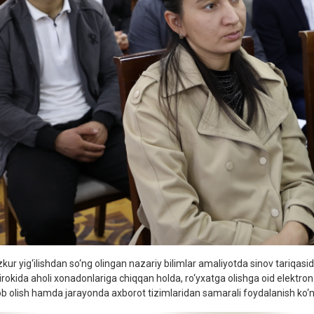
ur yig‘ilishdan so‘ng olingan nazariy bilimlar amaliyotda sinov tariqasida 
irokida aholi xonadonlariga chiqqan holda, ro‘yxatga olishga oid elektron s
ob olish hamda jarayonda axborot tizimlaridan samarali foydalanish ko