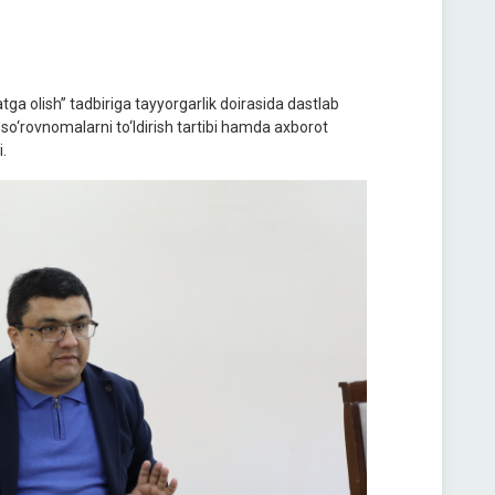
xatga olish” tadbiriga tayyorgarlik doirasida dastlab
i, so‘rovnomalarni to‘ldirish tartibi hamda axborot
.