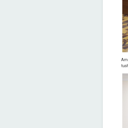
Ama
tush