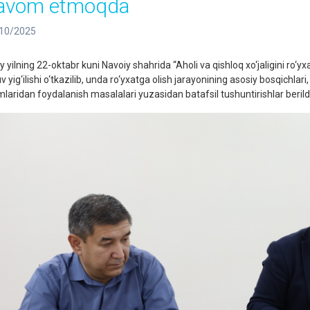
avom etmoqda
10/2025
y yilning 22-oktabr kuni Navoiy shahrida “Aholi va qishloq xo‘jaligini ro‘y
v yig‘ilishi o‘tkazilib, unda ro‘yxatga olish jarayonining asosiy bosqichlar
imlaridan foydalanish masalalari yuzasidan batafsil tushuntirishlar berildi