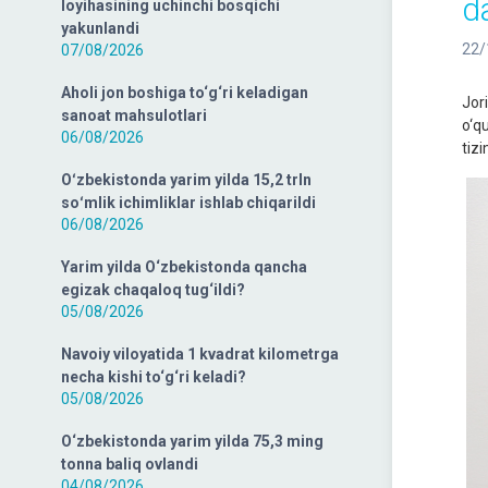
d
loyihasining uchinchi bosqichi
yakunlandi
22/
07/08/2026
Aholi jon boshiga to‘g‘ri keladigan
Jori
sanoat mahsulotlari
o‘qu
06/08/2026
tiz
Oʻzbekistonda yarim yilda 15,2 trln
soʻmlik ichimliklar ishlab chiqarildi
06/08/2026
Yarim yilda O‘zbekistonda qancha
egizak chaqaloq tug‘ildi?
05/08/2026
Navoiy viloyatida 1 kvadrat kilometrga
necha kishi to‘g‘ri keladi?
05/08/2026
O‘zbekistonda yarim yilda 75,3 ming
tonna baliq ovlandi
04/08/2026