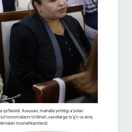
qo‘llanildi. Xususan, mahalla yettiligi a’zolari
o‘rovnomalarni to‘ldirish, savollarga to‘g‘ri va aniq
‘nikmalari mustahkamlandi.