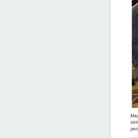
Mazk
isht
jav