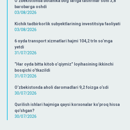
O‘zbekistonda botanika bog‘lariga tashriflar soni 3,8
barobarga oshdi
03/08/2026
Kichik tadbirkorlik subyektlarining investitsiya faoliyati
03/08/2026
6 oyda transport xizmatlari hajmi 104,2 trln so‘mga
yetdi
31/07/2026
“Har oyda bitta kitob o‘qiymiz” loyihasining ikkinchi
bosqichi o‘tkazildi
31/07/2026
O‘zbekistonda aholi daromadlari 9,2 foizga o‘sdi
30/07/2026
Qurilish ishlari hajmiga qaysi korxonalar ko‘proq hissa
qo‘shgan?
30/07/2026