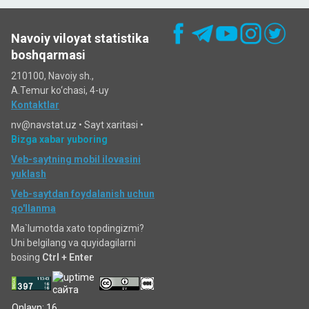
Navoiy viloyat statistika
boshqarmasi
210100, Navoiy sh.,
A.Temur ko‘chаsi, 4-uy
Kontaktlar
nv@navstat.uz •
Sayt xaritasi
•
Bizga xabar yuboring
Veb-saytning mobil ilovasini
yuklash
Veb-saytdan foydalanish uchun
qo'llanma
Ma`lumotda xato topdingizmi?
Uni belgilang va quyidagilarni
bosing
Ctrl + Enter
Onlayn: 16