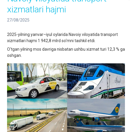
xizmatlari hajmi
27/08/2025
2025-yilning yanvar–iyul oylarida Navoiy viloyatida transport
xizmatlari hajmi 1 942,8 mlrd so‘mni tashkil etdi.
O‘tgan yilning mos davriga nisbatan ushbu xizmat turi 12,3 % ga
oshgan.