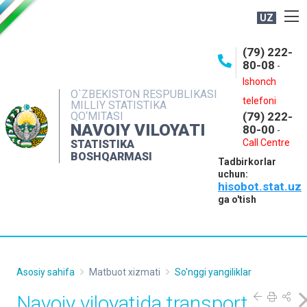
UZ
BOSHQARMA HAQIDA
(79) 222-
80-08
-
ME'YORIY HUJJATLAR
Ishonch
OCHIQ MA'LUMOTLAR
O`ZBEKISTON RESPUBLIKASI
telefoni
MILLIY STATISTIKA
QO‘MITASI
(79) 222-
NASHRLAR
NAVOIY VILOYATI
80-00
-
INTERAKTIV XIZMATLAR
Call Centre
STATISTIKA
BOSHQARMASI
Tadbirkorlar
MUROJAATLAR
uchun:
hisobot.stat.uz
MATBUOT XIZMATI
ga o'tish
KONTAKTLAR
Asosiy sahifa
Matbuot xizmati
So'nggi yangiliklar
Navoiy viloyatida transport