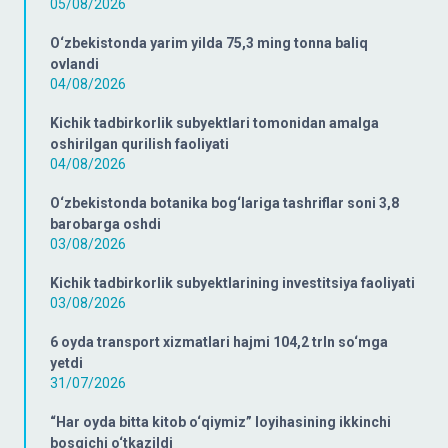
05/08/2026
O‘zbekistonda yarim yilda 75,3 ming tonna baliq
ovlandi
04/08/2026
Kichik tadbirkorlik subyektlari tomonidan amalga
oshirilgan qurilish faoliyati
04/08/2026
O‘zbekistonda botanika bog‘lariga tashriflar soni 3,8
barobarga oshdi
03/08/2026
Kichik tadbirkorlik subyektlarining investitsiya faoliyati
03/08/2026
6 oyda transport xizmatlari hajmi 104,2 trln so‘mga
yetdi
31/07/2026
“Har oyda bitta kitob o‘qiymiz” loyihasining ikkinchi
bosqichi o‘tkazildi