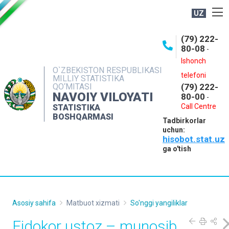
UZ
BOSHQARMA HAQIDA
(79) 222-
80-08
-
ME'YORIY HUJJATLAR
Ishonch
OCHIQ MA'LUMOTLAR
O`ZBEKISTON RESPUBLIKASI
telefoni
MILLIY STATISTIKA
QO‘MITASI
(79) 222-
NASHRLAR
NAVOIY VILOYATI
80-00
-
INTERAKTIV XIZMATLAR
Call Centre
STATISTIKA
BOSHQARMASI
Tadbirkorlar
MUROJAATLAR
uchun:
hisobot.stat.uz
MATBUOT XIZMATI
ga o'tish
KONTAKTLAR
Asosiy sahifa
Matbuot xizmati
So'nggi yangiliklar
Fidokor ustoz – munosib