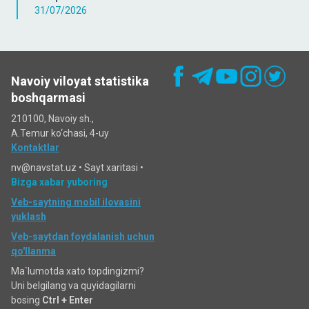
31/07/2026
Navoiy viloyat statistika
boshqarmasi
210100, Navoiy sh.,
A.Temur ko‘chаsi, 4-uy
Kontaktlar
nv@navstat.uz •
Sayt xaritasi
•
Bizga xabar yuboring
Veb-saytning mobil ilovasini
yuklash
Veb-saytdan foydalanish uchun
qo'llanma
Ma`lumotda xato topdingizmi?
Uni belgilang va quyidagilarni
bosing
Ctrl + Enter