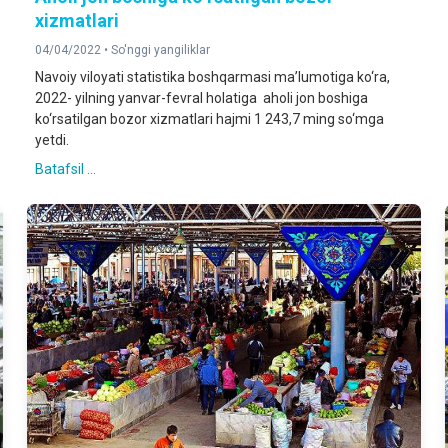
xizmatlari
04/04/2022 •
So'nggi yangiliklar
Navoiy viloyati statistika boshqarmasi ma’lumotiga ko‘ra,
2022- yilning yanvar-fevral holatiga aholi jon boshiga
ko‘rsatilgan bozor xizmatlari hajmi 1 243,7 ming so‘mga
yetdi.
Batafsil ...