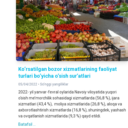
Ko‘rsatilgan bozor xizmatlarining faoliyat
turlari bo‘yicha o‘sish sur’atlari
05/04/2022 •
So'nggi yangiliklar
2022- yil yanvar-fevral oylarida Navoiy viloyatida yuqori
o‘sish me’morchilik sohasidagi xizmatlarda (56,8 %), ijara
xizmatlari (43,4 %), moliya xizmatlarida (26,8 %), aloqa va
axborotlashtirish xizmatlarda (16,8 %), shuningdek, yashash
va ovqatlanish xizmatlarida (9,3 %) qayd etildi.
Batafsil ...