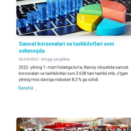
Sanoat korxonalari va tashkilotlari soni
oshmoqda
06/04/2022 •
So'nggi yangiliklar
2022- yilning 1- mart holatiga ko‘ra, Navoiy viloyatida sanoat
korxonalari va tashkilotlari soni 3 638 tani tashkil etib, o‘tgan
yilning mos davriga nisbatan 8,3 % ga oshdi.
Batafsil ...