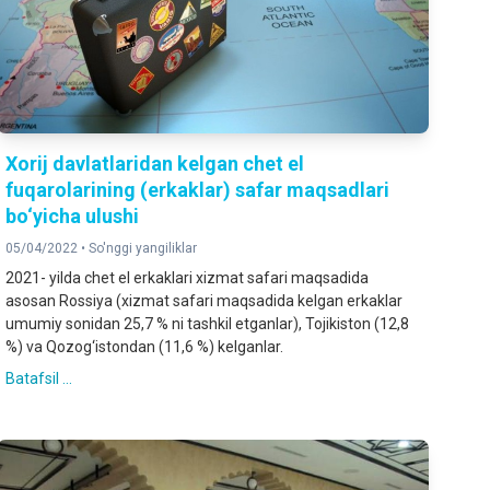
Xorij davlatlaridan kelgan chet el
fuqarolarining (erkaklar) safar maqsadlari
bo‘yicha ulushi
05/04/2022 •
So'nggi yangiliklar
2021- yilda chet el erkaklari xizmat safari maqsadida
asosan Rossiya (xizmat safari maqsadida kelgan erkaklar
umumiy sonidan 25,7 % ni tashkil etganlar), Tojikiston (12,8
%) va Qozog‘istondan (11,6 %) kelganlar.
Batafsil ...