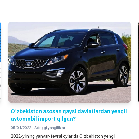
Oʻzbekiston asosan qaysi davlatlardan yengil
avtomobil import qilgan?
05/04/2022 •
So'nggi yangiliklar
2022-yilning yanvar-fevral oylarida Oʻzbekiston yengil