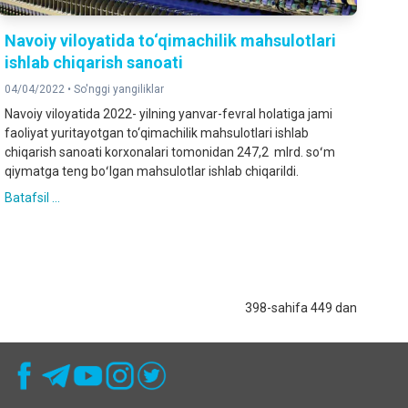
Navoiy viloyatida to‘qimachilik mahsulotlari
ishlab chiqarish sanoati
04/04/2022 •
So'nggi yangiliklar
Navoiy viloyatida 2022- yilning yanvar-fevral holatiga jami
faoliyat yuritayotgan to‘qimachilik mahsulotlari ishlab
chiqarish sanoati korxonalari tomonidan 247,2 mlrd. soʻm
qiymatga teng boʻlgan mahsulotlar ishlab chiqarildi.
Batafsil ...
398-sahifa 449 dan