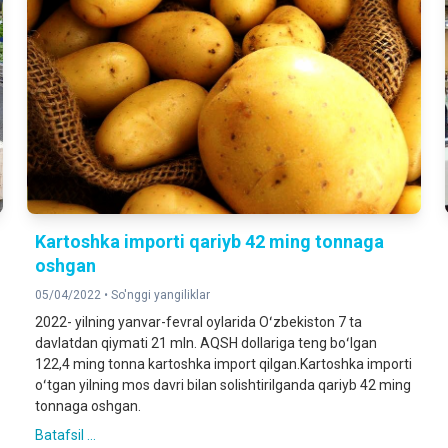
Kartoshka importi qariyb 42 ming tonnaga
oshgan
05/04/2022 •
So'nggi yangiliklar
2022- yilning yanvar-fevral oylarida Oʻzbekiston 7 ta
davlatdan qiymati 21 mln. AQSH dollariga teng boʻlgan
122,4 ming tonna kartoshka import qilgan.Kartoshka importi
oʻtgan yilning mos davri bilan solishtirilganda qariyb 42 ming
tonnaga oshgan.
Batafsil ...