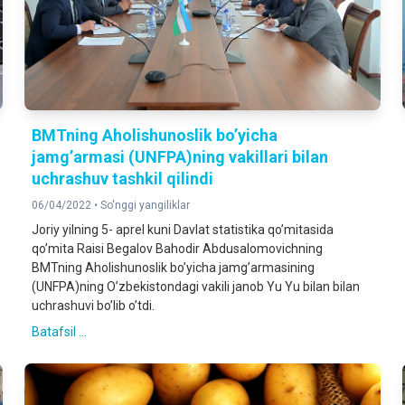
BMTning Aholishunoslik bo’yicha
jamg’armasi (UNFPA)ning vakillari bilan
uchrashuv tashkil qilindi
06/04/2022 •
So'nggi yangiliklar
Joriy yilning 5- aprel kuni Davlat statistika qo’mitasida
qo’mita Raisi Begalov Bahodir Abdusalomovichning
BMTning Aholishunoslik bo’yicha jamg’armasining
(UNFPA)ning O’zbekistondagi vakili janob Yu Yu bilan bilan
uchrashuvi bo’lib o’tdi.
Batafsil ...