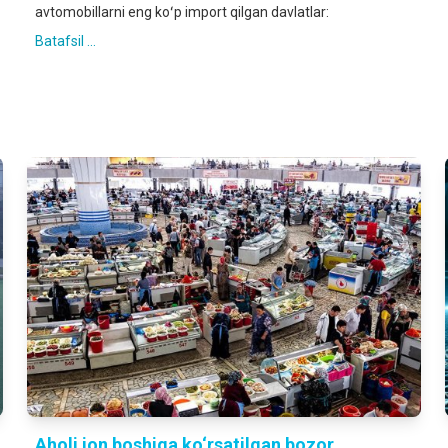
avtomobillarni eng koʻp import qilgan davlatlar:
Batafsil ...
Aholi jon boshiga ko‘rsatilgan bozor