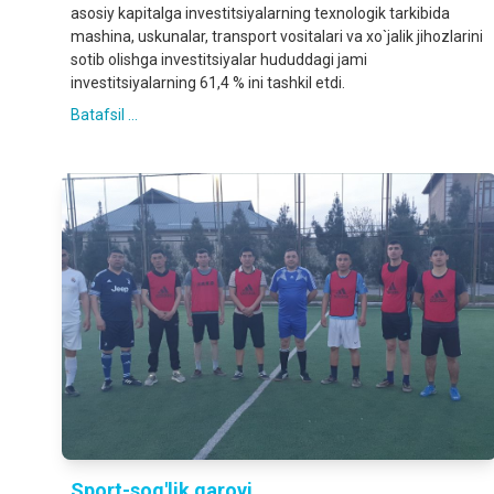
asosiy kapitalga investitsiyalarning texnologik tarkibida
mashina, uskunalar, transport vositalari va xo`jalik jihozlarini
sotib olishga investitsiyalar hududdagi jami
investitsiyalarning 61,4 % ini tashkil etdi.
Batafsil ...
Sport-sog'lik garovi