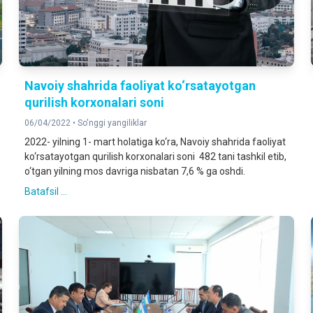
Navoiy shahrida faoliyat ko‘rsatayotgan
qurilish korxonalari soni
06/04/2022 •
So'nggi yangiliklar
2022- yilning 1- mart holatiga ko‘ra, Navoiy shahrida faoliyat
ko‘rsatayotgan qurilish korxonalari soni 482 tani tashkil etib,
o‘tgan yilning mos davriga nisbatan 7,6 % ga oshdi.
Batafsil ...