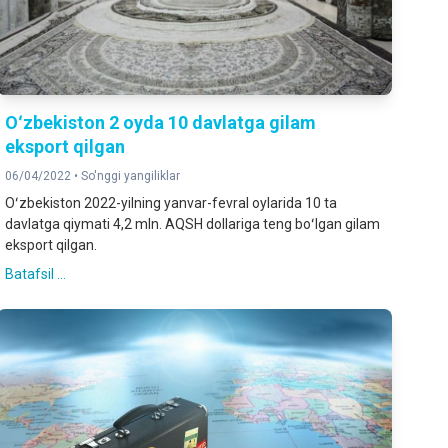
Oʻzbekiston 2 oyda 10 davlatga gilam
eksport qilgan
06/04/2022 •
So'nggi yangiliklar
Oʻzbekiston 2022-yilning yanvar-fevral oylarida 10 ta
davlatga qiymati 4,2 mln. AQSH dollariga teng boʻlgan gilam
eksport qilgan.
Batafsil ...