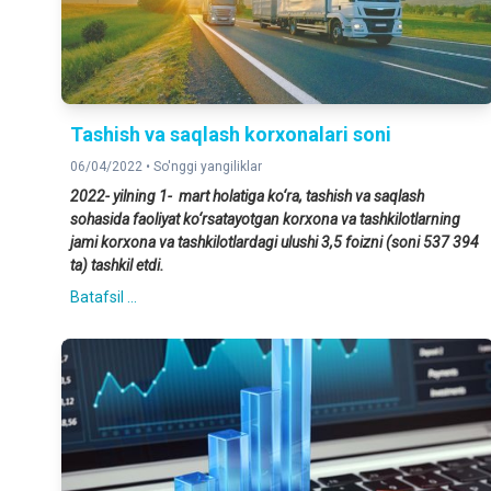
Tashish va saqlash korxonalari soni
06/04/2022 •
So'nggi yangiliklar
2022- yilning 1- mart holatiga ko‘ra, tashish va saqlash
sohasida faoliyat ko‘rsatayotgan korxona va tashkilotlarning
jami korxona va tashkilotlardagi ulushi 3,5 foizni (soni 537 394
ta) tashkil etdi.
Batafsil ...