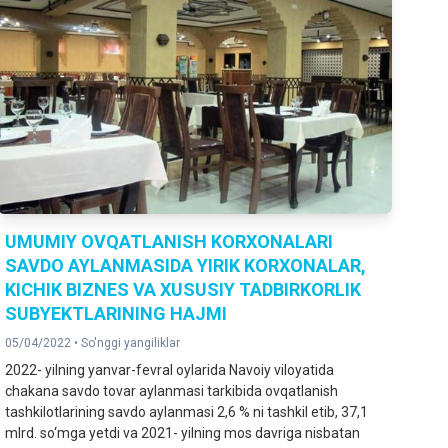
UMUMIY OVQATLANISH KORXONALARI
SAVDO AYLANMASIDA YIRIK KORXONALAR,
KICHIK BIZNES VA XUSUSIY TADBIRKORLIK
SUBYEKTLARINING HAJMI
05/04/2022 •
So'nggi yangiliklar
2022- yilning yanvar-fevral oylarida Navoiy viloyatida
chakana savdo tovar aylanmasi tarkibida ovqatlanish
tashkilotlarining savdo aylanmasi 2,6 % ni tashkil etib, 37,1
mlrd. so‘mga yetdi va 2021- yilning mos davriga nisbatan