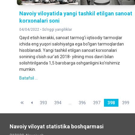
Navoiy viloyatida yangi tashkil etilgan sanoat
korxonalari soni
04/04/2022 •
So'nggi yangiliklar
Qayd etish kerakki, sanoat tarmog‘i iqtisodiy tarmoqlar
ichida eng yuqori salohiyatga ega bo‘lgan tarmoqlardan
hisoblanadi. Yangi tashkil etilgan sanoat korxonalari
sonining o‘sish sur’ati 2018- yilning mos davri bilan
solishtirilganda 1,5 barobarga oshganligini ko‘rishimiz
mumkin.
Batafsil ...
393
394
...
396
397
398
399
Navoiy viloyat statistika boshqarmasi