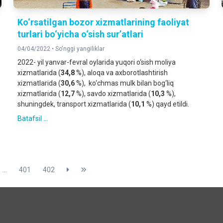
Ko‘rsatilgan bozor xizmatlarining faoliyat
turlari bo‘yicha o‘sish sur’atlari
04/04/2022 •
So'nggi yangiliklar
2022- yil yanvar-fevral oylarida yuqori o‘sish moliya
xizmatlarida (
34,8
%), aloqa va axborotlashtirish
xizmatlarida (
30,6
%), ko‘chmas mulk bilan bog‘liq
xizmatlarida (
12,7
%), savdo xizmatlarida (
10,3
%),
shuningdek, transport xizmatlarida (
10,1
%) qayd etildi.
Batafsil ...
...
401
402