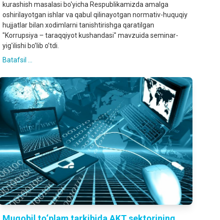
kurashish masalasi bo'yicha Respublikamizda amalga
oshirilayotgan ishlar va qabul qilinayotgan normativ-huquqiy
hujjatlar bilan xodimlarni tanishtirishga qaratilgan
"Korrupsiya – taraqqiyot kushandasi" mavzuida seminar-
yig'ilishi bo’lib o’tdi.
Batafsil ...
Muqobil to‘plam tarkibida AKT sektorining