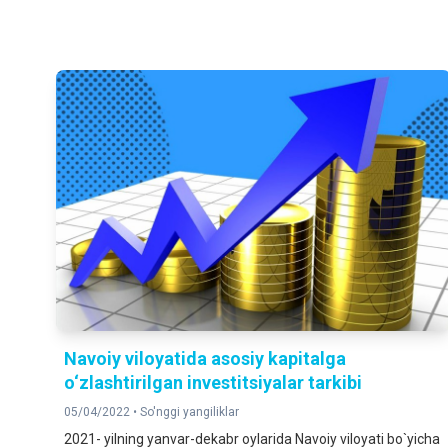
Navoiy viloyatida asosiy kapitalga
o‘zlashtirilgan investitsiyalar tarkibi
05/04/2022 •
So'nggi yangiliklar
2021- yilning yanvar-dekabr oylarida Navoiy viloyati bo`yicha