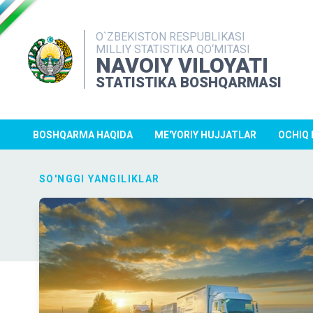
O`ZBEKISTON RESPUBLIKASI
MILLIY STATISTIKA QO‘MITASI
NAVOIY VILOYATI
STATISTIKA BOSHQARMASI
BOSHQARMA HAQIDA
ME'YORIY HUJJATLAR
OCHIQ
SO'NGGI YANGILIKLAR