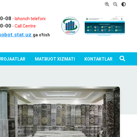
80-08
-
Ishonch telefoni
80-00
-
Call Centre
sobot.stat.uz
ga o'tish
ROJAATLAR
MATBUOT XIZMATI
KONTAKTLAR