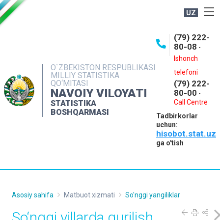
UZ
BOSHQARMA HAQIDA
(79) 222-
80-08
-
ME'YORIY HUJJATLAR
Ishonch
OCHIQ MA'LUMOTLAR
O`ZBEKISTON RESPUBLIKASI
telefoni
MILLIY STATISTIKA
QO‘MITASI
(79) 222-
NASHRLAR
NAVOIY VILOYATI
80-00
-
INTERAKTIV XIZMATLAR
Call Centre
STATISTIKA
BOSHQARMASI
Tadbirkorlar
MUROJAATLAR
uchun:
hisobot.stat.uz
MATBUOT XIZMATI
ga o'tish
KONTAKTLAR
Asosiy sahifa
Matbuot xizmati
So'nggi yangiliklar
So‘nggi yillarda qurilish