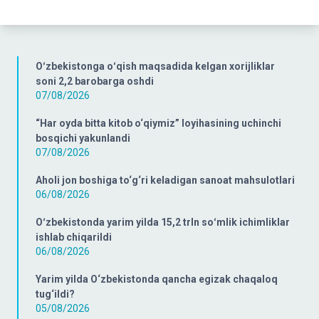
Oʻzbekistonga oʻqish maqsadida kelgan xorijliklar
soni 2,2 barobarga oshdi
07/08/2026
“Har oyda bitta kitob o‘qiymiz” loyihasining uchinchi
bosqichi yakunlandi
07/08/2026
Aholi jon boshiga to‘g‘ri keladigan sanoat mahsulotlari
06/08/2026
Oʻzbekistonda yarim yilda 15,2 trln soʻmlik ichimliklar
ishlab chiqarildi
06/08/2026
Yarim yilda O‘zbekistonda qancha egizak chaqaloq
tug‘ildi?
05/08/2026