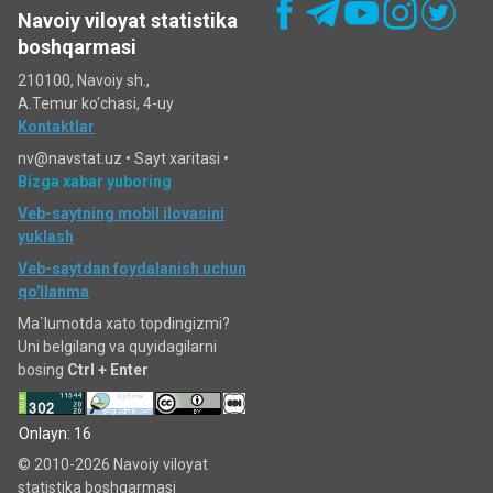
Navoiy viloyat statistika
boshqarmasi
210100, Navoiy sh.,
A.Temur ko‘chаsi, 4-uy
Kontaktlar
nv@navstat.uz •
Sayt xaritasi
•
Bizga xabar yuboring
Veb-saytning mobil ilovasini
yuklash
Veb-saytdan foydalanish uchun
qo'llanma
Ma`lumotda xato topdingizmi?
Uni belgilang va quyidagilarni
bosing
Ctrl + Enter
Onlayn: 16
© 2010-2026 Navoiy viloyat
statistika boshqarmasi