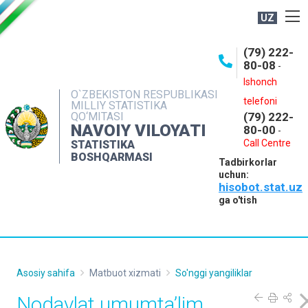
UZ
BOSHQARMA HAQIDA
(79) 222-
80-08
-
ME'YORIY HUJJATLAR
Ishonch
OCHIQ MA'LUMOTLAR
O`ZBEKISTON RESPUBLIKASI
telefoni
MILLIY STATISTIKA
QO‘MITASI
(79) 222-
NASHRLAR
NAVOIY VILOYATI
80-00
-
INTERAKTIV XIZMATLAR
Call Centre
STATISTIKA
BOSHQARMASI
Tadbirkorlar
MUROJAATLAR
uchun:
hisobot.stat.uz
MATBUOT XIZMATI
ga o'tish
KONTAKTLAR
Asosiy sahifa
Matbuot xizmati
So'nggi yangiliklar
Nodavlat umumta’lim