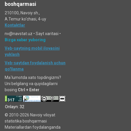
boshqarmasi
210100, Navoiy sh.,
A.Temur ko‘chаsi, 4-uy
Kontaktlar
nv@navstat.uz •
Sayt xaritasi
•
Bizga xabar yuboring
Veb-saytning mobil ilovasini
yuklash
Veb-saytdan foydalanish uchun
qo'llanma
Ma`lumotda xato topdingizmi?
Uni belgilang va quyidagilarni
bosing
Ctrl + Enter
Onlayn: 32
© 2010-2026 Navoiy viloyat
statistika boshqarmasi
Materiallardan foydalanganda