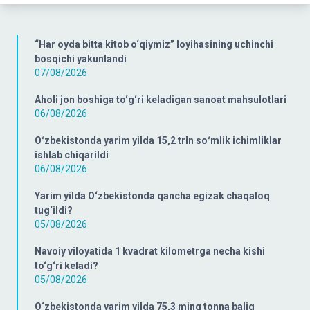
“Har oyda bitta kitob o‘qiymiz” loyihasining uchinchi
bosqichi yakunlandi
07/08/2026
Aholi jon boshiga to‘g‘ri keladigan sanoat mahsulotlari
06/08/2026
Oʻzbekistonda yarim yilda 15,2 trln soʻmlik ichimliklar
ishlab chiqarildi
06/08/2026
Yarim yilda O‘zbekistonda qancha egizak chaqaloq
tug‘ildi?
05/08/2026
Navoiy viloyatida 1 kvadrat kilometrga necha kishi
to‘g‘ri keladi?
05/08/2026
O‘zbekistonda yarim yilda 75,3 ming tonna baliq