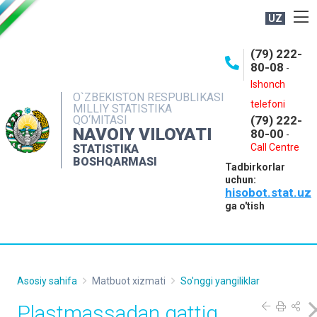
UZ
BOSHQARMA HAQIDA
(79) 222-
80-08
-
ME'YORIY HUJJATLAR
Ishonch
OCHIQ MA'LUMOTLAR
O`ZBEKISTON RESPUBLIKASI
telefoni
MILLIY STATISTIKA
QO‘MITASI
(79) 222-
NASHRLAR
NAVOIY VILOYATI
80-00
-
INTERAKTIV XIZMATLAR
Call Centre
STATISTIKA
BOSHQARMASI
Tadbirkorlar
MUROJAATLAR
uchun:
hisobot.stat.uz
MATBUOT XIZMATI
ga o'tish
KONTAKTLAR
Asosiy sahifa
Matbuot xizmati
So'nggi yangiliklar
Plastmassadan qattiq