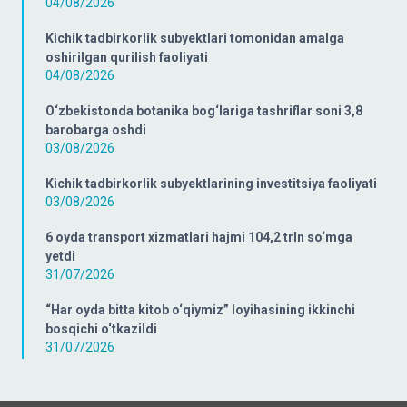
04/08/2026
Kichik tadbirkorlik subyektlari tomonidan amalga
oshirilgan qurilish faoliyati
04/08/2026
O‘zbekistonda botanika bog‘lariga tashriflar soni 3,8
barobarga oshdi
03/08/2026
Kichik tadbirkorlik subyektlarining investitsiya faoliyati
03/08/2026
6 oyda transport xizmatlari hajmi 104,2 trln so‘mga
yetdi
31/07/2026
“Har oyda bitta kitob o‘qiymiz” loyihasining ikkinchi
bosqichi o‘tkazildi
31/07/2026