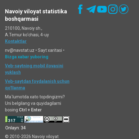
Navoiy viloyat statistika
boshqarmasi
210100, Navoiy sh.,
A.Temur ko‘chаsi, 4-uy
Kontaktlar
nv@navstat.uz •
Sayt xaritasi
•
Bizga xabar yuboring
Veb-saytning mobil ilovasini
yuklash
Veb-saytdan foydalanish uchun
qo'llanma
Ma`lumotda xato topdingizmi?
Uni belgilang va quyidagilarni
bosing
Ctrl + Enter
Onlayn: 34
© 2010-2026 Navoiy viloyat