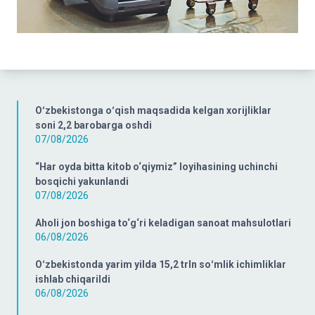
Oʻzbekistonga oʻqish maqsadida kelgan xorijliklar
soni 2,2 barobarga oshdi
07/08/2026
“Har oyda bitta kitob o‘qiymiz” loyihasining uchinchi
bosqichi yakunlandi
07/08/2026
Aholi jon boshiga to‘g‘ri keladigan sanoat mahsulotlari
06/08/2026
Oʻzbekistonda yarim yilda 15,2 trln soʻmlik ichimliklar
ishlab chiqarildi
06/08/2026