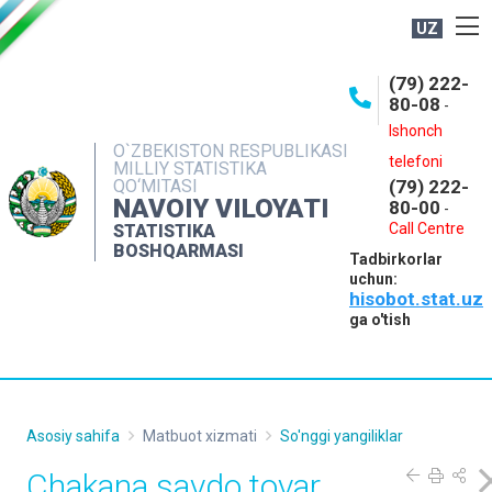
UZ
BOSHQARMA HAQIDA
(79) 222-
80-08
-
ME'YORIY HUJJATLAR
Ishonch
OCHIQ MA'LUMOTLAR
O`ZBEKISTON RESPUBLIKASI
telefoni
MILLIY STATISTIKA
QO‘MITASI
(79) 222-
NASHRLAR
NAVOIY VILOYATI
80-00
-
INTERAKTIV XIZMATLAR
Call Centre
STATISTIKA
BOSHQARMASI
Tadbirkorlar
MUROJAATLAR
uchun:
hisobot.stat.uz
MATBUOT XIZMATI
ga o'tish
KONTAKTLAR
Asosiy sahifa
Matbuot xizmati
So'nggi yangiliklar
Chakana savdo tovar