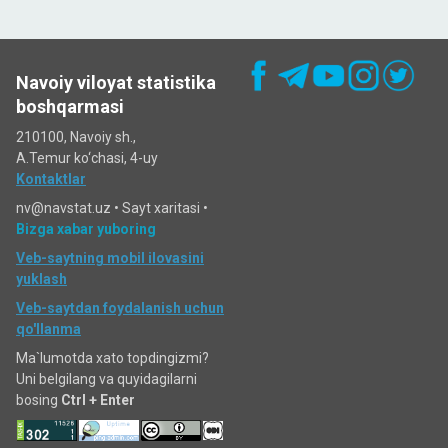
Navoiy viloyat statistika
boshqarmasi
210100, Navoiy sh.,
A.Temur ko‘chаsi, 4-uy
Kontaktlar
nv@navstat.uz •
Sayt xaritasi
•
Bizga xabar yuboring
Veb-saytning mobil ilovasini
yuklash
Veb-saytdan foydalanish uchun
qo'llanma
Ma`lumotda xato topdingizmi?
Uni belgilang va quyidagilarni
bosing
Ctrl + Enter