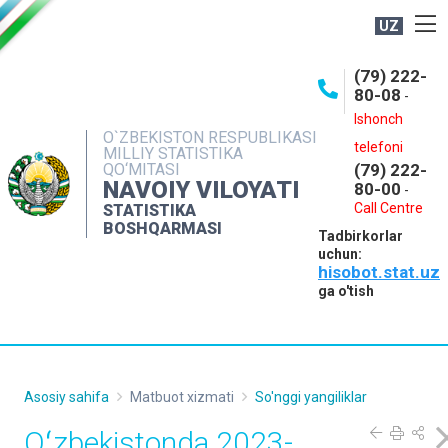
UZ
BOSHQARMA HAQIDA
(79) 222-
80-08
-
ME'YORIY HUJJATLAR
Ishonch
OCHIQ MA'LUMOTLAR
O`ZBEKISTON RESPUBLIKASI
telefoni
MILLIY STATISTIKA
QO‘MITASI
(79) 222-
NASHRLAR
NAVOIY VILOYATI
80-00
-
INTERAKTIV XIZMATLAR
Call Centre
STATISTIKA
BOSHQARMASI
Tadbirkorlar
MUROJAATLAR
uchun:
hisobot.stat.uz
MATBUOT XIZMATI
ga o'tish
KONTAKTLAR
Asosiy sahifa
Matbuot xizmati
So'nggi yangiliklar
Oʻzbekistonda 2023-