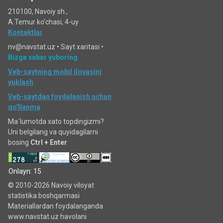
210100, Navoiy sh.,
A.Temur ko‘chаsi, 4-uy
Kontaktlar
nv@navstat.uz •
Sayt xaritasi
•
Bizga xabar yuboring
Veb-saytning mobil ilovasini
yuklash
Veb-saytdan foydalanish uchun
qo'llanma
Ma`lumotda xato topdingizmi?
Uni belgilang va quyidagilarni
bosing
Ctrl + Enter
Onlayn: 15
© 2010-2026 Navoiy viloyat
statistika boshqarmasi
Materiallardan foydalanganda
www.navstat.uz havolani