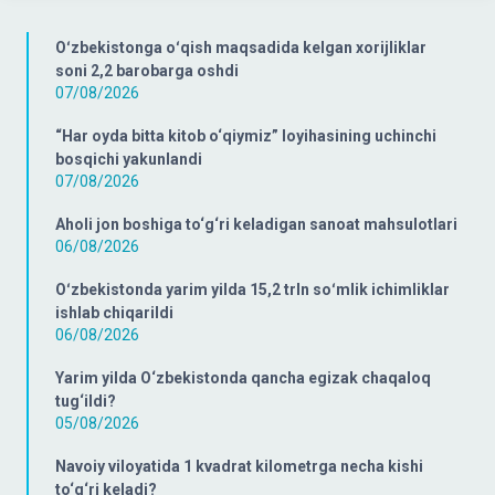
Oʻzbekistonga oʻqish maqsadida kelgan xorijliklar
soni 2,2 barobarga oshdi
07/08/2026
“Har oyda bitta kitob o‘qiymiz” loyihasining uchinchi
bosqichi yakunlandi
07/08/2026
Aholi jon boshiga to‘g‘ri keladigan sanoat mahsulotlari
06/08/2026
Oʻzbekistonda yarim yilda 15,2 trln soʻmlik ichimliklar
ishlab chiqarildi
06/08/2026
Yarim yilda O‘zbekistonda qancha egizak chaqaloq
tug‘ildi?
05/08/2026
Navoiy viloyatida 1 kvadrat kilometrga necha kishi
to‘g‘ri keladi?