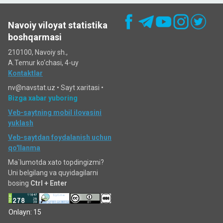
Navoiy viloyat statistika
boshqarmasi
210100, Navoiy sh.,
A.Temur ko‘chаsi, 4-uy
Kontaktlar
nv@navstat.uz •
Sayt xaritasi
•
Bizga xabar yuboring
Veb-saytning mobil ilovasini
yuklash
Veb-saytdan foydalanish uchun
qo'llanma
Ma`lumotda xato topdingizmi?
Uni belgilang va quyidagilarni
bosing
Ctrl + Enter
Onlayn: 15