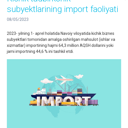
subyektlarining import faoliyati
08/05/2023
2023- yilning 1- aprel holatida Navoiy viloyatida kichik biznes
subyektlari tomonidan amalga oshirilgan mahsulot (ishlar va
xizmatlar) importining hajmi 64,3 million AQSH dollarini yoki
jami importning 44,6 % ini tashkil etdi.