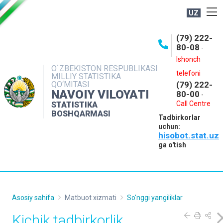
UZ
BOSHQARMA HAQIDA
(79) 222-
80-08
-
ME'YORIY HUJJATLAR
Ishonch
OCHIQ MA'LUMOTLAR
O`ZBEKISTON RESPUBLIKASI
telefoni
MILLIY STATISTIKA
QO‘MITASI
(79) 222-
NASHRLAR
NAVOIY VILOYATI
80-00
-
INTERAKTIV XIZMATLAR
Call Centre
STATISTIKA
BOSHQARMASI
Tadbirkorlar
MUROJAATLAR
uchun:
hisobot.stat.uz
MATBUOT XIZMATI
ga o'tish
KONTAKTLAR
Asosiy sahifa
Matbuot xizmati
So'nggi yangiliklar
Kichik tadbirkorlik