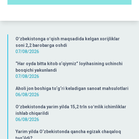
Oʻzbekistonga oʻqish maqsadida kelgan xorijliklar
soni 2,2 barobarga oshdi
07/08/2026
“Har oyda bitta kitob o‘qiymiz” loyihasining uchinchi
bosqichi yakunlandi
07/08/2026
Aholi jon boshiga to‘g‘ri keladigan sanoat mahsulotlari
06/08/2026
Oʻzbekistonda yarim yilda 15,2 trln soʻmlik ichimliklar
ishlab chiqarildi
06/08/2026
Yarim yilda O‘zbekistonda qancha egizak chaqaloq
tug‘ildi?