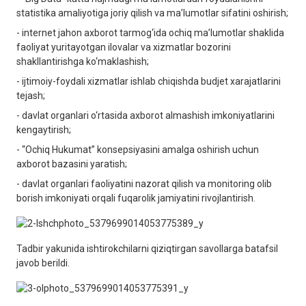
statistika amaliyotiga joriy qilish va ma’lumotlar sifatini oshirish;
- internet jahon axborot tarmog‘ida ochiq ma’lumotlar shaklida
faoliyat yuritayotgan ilovalar va xizmatlar bozorini
shakllantirishga ko‘maklashish;
- ijtimoiy-foydali xizmatlar ishlab chiqishda budjet xarajatlarini
tejash;
- davlat organlari o‘rtasida axborot almashish imkoniyatlarini
kengaytirish;
- “Ochiq Hukumat” konsepsiyasini amalga oshirish uchun
axborot bazasini yaratish;
- davlat organlari faoliyatini nazorat qilish va monitoring olib
borish imkoniyati orqali fuqarolik jamiyatini rivojlantirish.
Tadbir yakunida ishtirokchilarni qiziqtirgan savollarga batafsil
javob berildi.