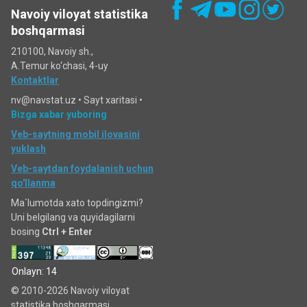
Navoiy viloyat statistika
boshqarmasi
210100, Navoiy sh.,
A.Temur ko‘chаsi, 4-uy
Kontaktlar
nv@navstat.uz •
Sayt xaritasi
•
Bizga xabar yuboring
Veb-saytning mobil ilovasini
yuklash
Veb-saytdan foydalanish uchun
qo'llanma
Ma`lumotda xato topdingizmi?
Uni belgilang va quyidagilarni
bosing
Ctrl + Enter
Onlayn: 14
© 2010-2026 Navoiy viloyat
statistika boshqarmasi