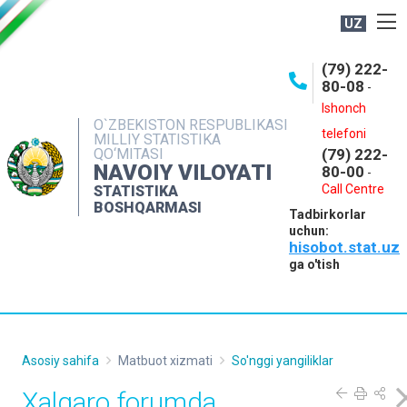
UZ
BOSHQARMA HAQIDA
(79) 222-
80-08
-
ME'YORIY HUJJATLAR
Ishonch
OCHIQ MA'LUMOTLAR
O`ZBEKISTON RESPUBLIKASI
telefoni
MILLIY STATISTIKA
QO‘MITASI
(79) 222-
NASHRLAR
NAVOIY VILOYATI
80-00
-
INTERAKTIV XIZMATLAR
Call Centre
STATISTIKA
BOSHQARMASI
Tadbirkorlar
MUROJAATLAR
uchun:
hisobot.stat.uz
MATBUOT XIZMATI
ga o'tish
KONTAKTLAR
Asosiy sahifa
Matbuot xizmati
So'nggi yangiliklar
Xalqaro forumda