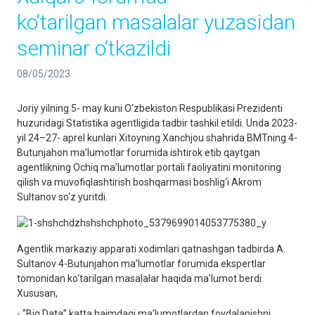
ko‘tarilgan masalalar yuzasidan
seminar o‘tkazildi
08/05/2023
Joriy yilning 5- may kuni O‘zbekiston Respublikasi Prezidenti
huzuridagi Statistika agentligida tadbir tashkil etildi. Unda 2023-
yil 24–27- aprel kunlari Xitoyning Xanchjou shahrida BMTning 4-
Butunjahon ma’lumotlar forumida ishtirok etib qaytgan
agentlikning Ochiq ma’lumotlar portali faoliyatini monitoring
qilish va muvofiqlashtirish boshqarmasi boshlig‘i Akrom
Sultanov so‘z yuritdi.
Agentlik markaziy apparati xodimlari qatnashgan tadbirda A.
Sultanov 4-Butunjahon ma’lumotlar forumida ekspertlar
tomonidan ko‘tarilgan masalalar haqida ma’lumot berdi.
Xususan,
- “Big Data” katta hajmdagi ma’lumotlardan foydalanishni