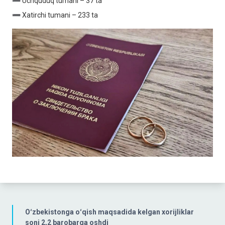
➖ Uchquduq tumani – 37 ta
➖ Xatirchi tumani – 233 ta
Oʻzbekistonga oʻqish maqsadida kelgan xorijliklar
soni 2,2 barobarga oshdi