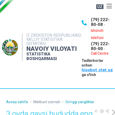
UZ
BOSHQARMA HAQIDA
(79) 222-
80-08
-
ME'YORIY HUJJATLAR
Ishonch
OCHIQ MA'LUMOTLAR
O`ZBEKISTON RESPUBLIKASI
telefoni
MILLIY STATISTIKA
QO‘MITASI
(79) 222-
NASHRLAR
NAVOIY VILOYATI
80-00
-
INTERAKTIV XIZMATLAR
Call Centre
STATISTIKA
BOSHQARMASI
Tadbirkorlar
MUROJAATLAR
uchun:
hisobot.stat.uz
MATBUOT XIZMATI
ga o'tish
KONTAKTLAR
Asosiy sahifa
Matbuot xizmati
So'nggi yangiliklar
3 oyda qaysi hududda eng