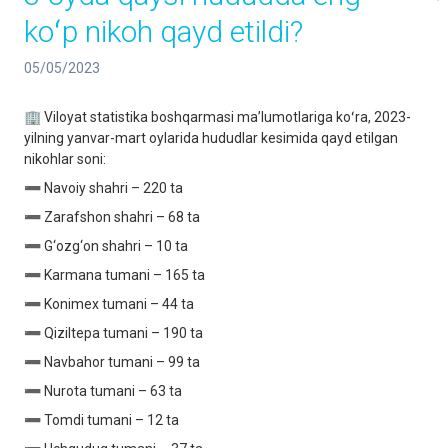
koʻp nikoh qayd etildi?
05/05/2023
🏢 Viloyat statistika boshqarmasi maʼlumotlariga koʻra, 2023-
yilning yanvar-mart oylarida hududlar kesimida qayd etilgan
nikohlar soni:
➖ Navoiy shahri – 220 ta
➖ Zarafshon shahri – 68 ta
➖ G‘ozg‘on shahri – 10 ta
➖ Karmana tumani – 165 ta
➖ Konimex tumani – 44 ta
➖ Qiziltepa tumani – 190 ta
➖ Navbahor tumani – 99 ta
➖ Nurota tumani – 63 ta
➖ Tomdi tumani – 12 ta