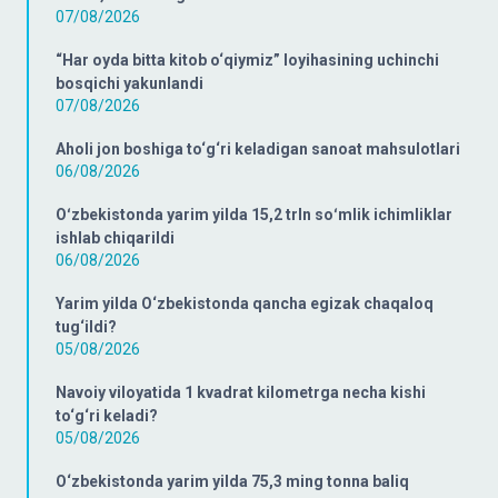
07/08/2026
“Har oyda bitta kitob o‘qiymiz” loyihasining uchinchi
bosqichi yakunlandi
07/08/2026
Aholi jon boshiga to‘g‘ri keladigan sanoat mahsulotlari
06/08/2026
Oʻzbekistonda yarim yilda 15,2 trln soʻmlik ichimliklar
ishlab chiqarildi
06/08/2026
Yarim yilda O‘zbekistonda qancha egizak chaqaloq
tug‘ildi?
05/08/2026
Navoiy viloyatida 1 kvadrat kilometrga necha kishi
to‘g‘ri keladi?
05/08/2026
O‘zbekistonda yarim yilda 75,3 ming tonna baliq