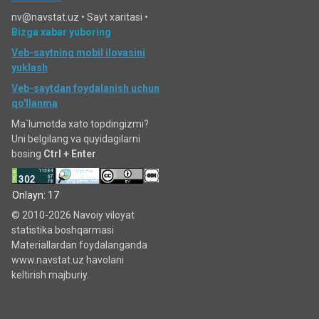
nv@navstat.uz •
Sayt xaritasi
•
Bizga xabar yuboring
Veb-saytning mobil ilovasini
yuklash
Veb-saytdan foydalanish uchun
qo'llanma
Ma`lumotda xato topdingizmi?
Uni belgilang va quyidagilarni
bosing
Ctrl + Enter
Onlayn: 17
© 2010-2026 Navoiy viloyat
statistika boshqarmasi
Materiallardan foydalanganda
www.navstat.uz havolani
keltirish majburiy.