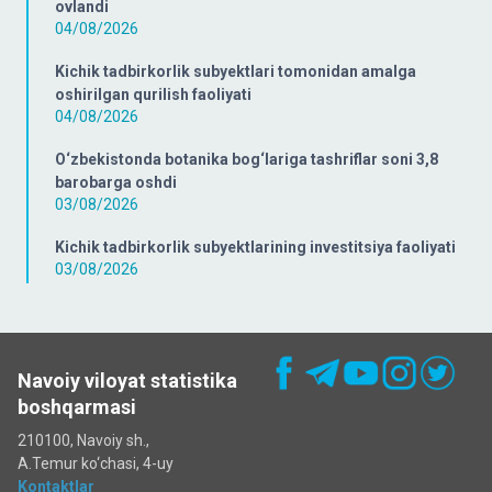
ovlandi
04/08/2026
Kichik tadbirkorlik subyektlari tomonidan amalga
oshirilgan qurilish faoliyati
04/08/2026
O‘zbekistonda botanika bog‘lariga tashriflar soni 3,8
barobarga oshdi
03/08/2026
Kichik tadbirkorlik subyektlarining investitsiya faoliyati
03/08/2026
Navoiy viloyat statistika
boshqarmasi
210100, Navoiy sh.,
A.Temur ko‘chаsi, 4-uy
Kontaktlar