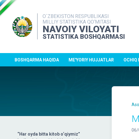
O`ZBEKISTON RESPUBLIKASI
MILLIY STATISTIKA QO‘MITASI
NAVOIY VILOYATI
STATISTIKA BOSHQARMASI
BOSHQARMA HAQIDA
ME'YORIY HUJJATLAR
OCHIQ
Aso
M
06/
“Har oyda bitta kitob o‘qiymiz”