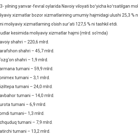
3- yilning yanvar-fevral oylarida Navoiy viloyati boʻyicha koʻrsatilgan mol
iyaviy xizmatlar bozor xizmatlarining umumiy hajmidagi ulushi 25,3 % ni 
 moliyaviy xizmatlarning o‘sish sur’ati 127,5 % ni tashkil etdi.
udlar kesimida moliyaviy xizmatlar hajmi (mlrd. so‘mda)
avoiy shahri – 220,6 mlrd.
arafshon shahri – 45,7 mlrd.
‘ozg‘on shahri – 1,9 mlrd.
armana tumani – 59,9 mlrd.
onimex tumani – 3,1 mlrd.
iziltepa tumani – 24,0 mlrd.
avbahor tumani – 14,0 mlrd.
urota tumani – 6,9 mlrd.
omdi tumani– 1,3 mlrd.
chquduq tumani – 7,9 mlrd.
atirchi tumani – 13,2 mlrd.