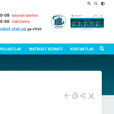
80-08
-
Ishonch telefoni
80-00
-
Call Centre
sobot.stat.uz
ga o'tish
ROJAATLAR
MATBUOT XIZMATI
KONTAKTLAR