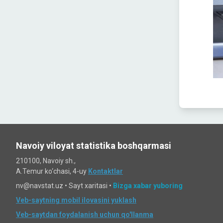
Navoiy viloyat statistika boshqarmasi
210100, Navoiy sh.,
A.Temur ko‘chаsi, 4-uy
Kontaktlar
nv@navstat.uz •
Sayt xaritasi
•
Bizga xabar yuboring
Veb-saytning mobil ilovasini yuklash
Veb-saytdan foydalanish uchun qo'llanma