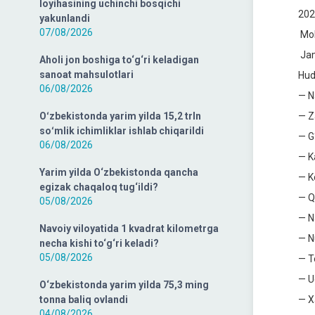
loyihasining uchinchi bosqichi
202
yakunlandi
07/08/2026
Mol
Jami
Aholi jon boshiga to‘g‘ri keladigan
sanoat mahsulotlari
Hud
06/08/2026
— N
Oʻzbekistonda yarim yilda 15,2 trln
— Z
soʻmlik ichimliklar ishlab chiqarildi
— G
06/08/2026
— K
Yarim yilda O‘zbekistonda qancha
— K
egizak chaqaloq tug‘ildi?
— Q
05/08/2026
— N
Navoiy viloyatida 1 kvadrat kilometrga
— N
necha kishi to‘g‘ri keladi?
05/08/2026
— T
— U
O‘zbekistonda yarim yilda 75,3 ming
tonna baliq ovlandi
— X
04/08/2026