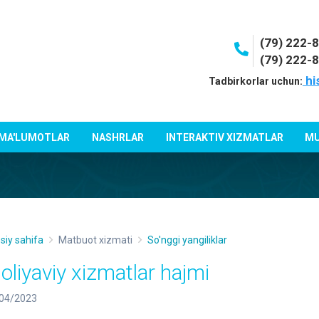
(79) 222-
(79) 222-
hi
Tadbirkorlar uchun:
 MA'LUMOTLAR
NASHRLAR
INTERAKTIV XIZMATLAR
MU
siy sahifa
Matbuot xizmati
So'nggi yangiliklar
oliyaviy xizmatlar hajmi
04/2023