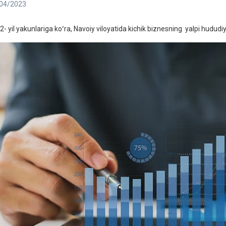
04/2023
2- yil yakunlariga koʻra, Navoiy viloyatida kichik biznesning yalpi hududiy