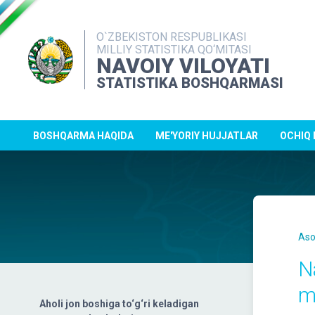
O`ZBEKISTON RESPUBLIKASI
MILLIY STATISTIKA QO‘MITASI
NAVOIY VILOYATI
STATISTIKA BOSHQARMASI
BOSHQARMA HAQIDA
ME'YORIY HUJJATLAR
OCHIQ
Aso
N
m
Aholi jon boshiga to‘g‘ri keladigan