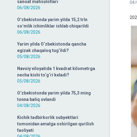
sanoat mahsulotlari
04/
06/08/2026
202
Oʻzbekistonda yarim yilda 15,2 trln
soʻmlik ichimliklar ishlab chiqarildi
06/08/2026
Yarim yilda O‘zbekistonda qancha
egizak chaqaloq tug‘ildi?
05/08/2026
Navoiy viloyatida 1 kvadrat kilometrga
necha kishi to‘g‘ri keladi?
05/08/2026
O‘zbekistonda yarim yilda 75,3 ming
tonna baliq ovlandi
04/08/2026
Kichik tadbirkorlik subyektlari
tomonidan amalga oshirilgan qurilish
faoliyati
04/08/2026