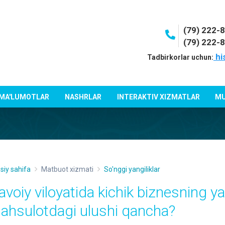
(79) 222-
(79) 222-
hi
Tadbirkorlar uchun:
 MA'LUMOTLAR
NASHRLAR
INTERAKTIV XIZMATLAR
MU
siy sahifa
Matbuot xizmati
So'nggi yangiliklar
avoiy viloyatida kichik biznesning y
ahsulotdagi ulushi qancha?