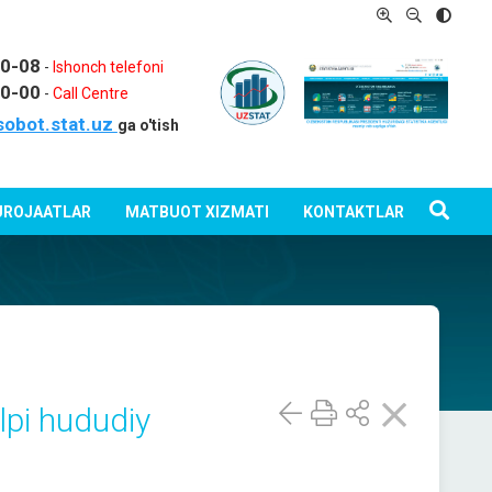
80-08
-
Ishonch telefoni
80-00
-
Call Centre
sobot.stat.uz
ga o'tish
ROJAATLAR
MATBUOT XIZMATI
KONTAKTLAR
alpi hududiy