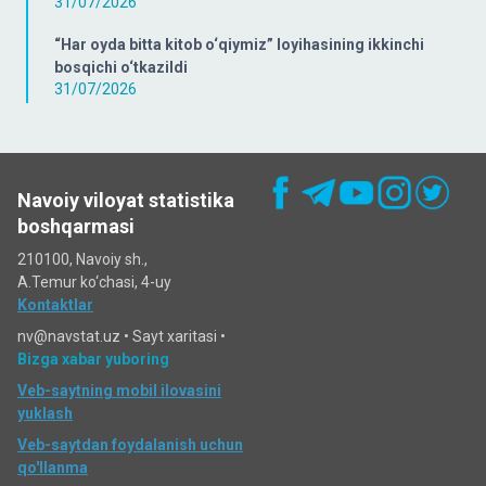
31/07/2026
“Har oyda bitta kitob o‘qiymiz” loyihasining ikkinchi
bosqichi o‘tkazildi
31/07/2026
Navoiy viloyat statistika
boshqarmasi
210100, Navoiy sh.,
A.Temur ko‘chаsi, 4-uy
Kontaktlar
nv@navstat.uz •
Sayt xaritasi
•
Bizga xabar yuboring
Veb-saytning mobil ilovasini
yuklash
Veb-saytdan foydalanish uchun
qo'llanma