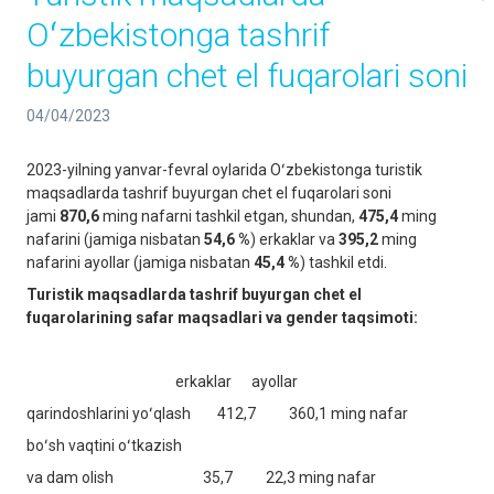
Oʻzbekistonga tashrif
buyurgan chet el fuqarolari soni
04/04/2023
2023-yilning yanvar-fevral oylarida Oʻzbekistonga turistik
maqsadlarda tashrif buyurgan chet el fuqarolari soni
jami
870
,
6
ming nafarni tashkil etgan, shundan,
475
,
4
ming
nafarini (jamiga nisbatan
54
,
6
%
) erkaklar va
395
,
2
ming
nafarini ayollar (jamiga nisbatan
45
,
4
%
) tashkil etdi.
Turistik maqsadlarda tashrif buyurgan chet el
fuqarolarining safar maqsadlari va gender taqsimoti:
erkaklar ayollar
qarindoshlarini yoʻqlash 412,7 360,1 ming nafar
boʻsh vaqtini oʻtkazish
va dam olish 35,7 22,3 ming nafar