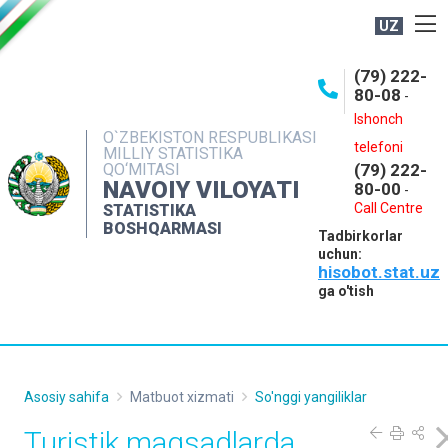
UZ
BOSHQARMA HAQIDA
(79) 222-
80-08
-
ME'YORIY HUJJATLAR
Ishonch
OCHIQ MA'LUMOTLAR
O`ZBEKISTON RESPUBLIKASI
telefoni
MILLIY STATISTIKA
QO‘MITASI
(79) 222-
NASHRLAR
NAVOIY VILOYATI
80-00
-
INTERAKTIV XIZMATLAR
Call Centre
STATISTIKA
BOSHQARMASI
Tadbirkorlar
MUROJAATLAR
uchun:
hisobot.stat.uz
MATBUOT XIZMATI
ga o'tish
KONTAKTLAR
Asosiy sahifa
Matbuot xizmati
So'nggi yangiliklar
Turistik maqsadlarda