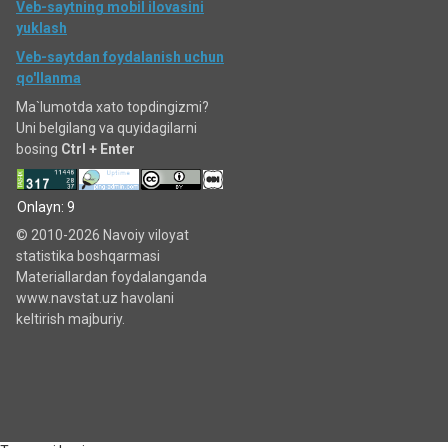
Veb-saytning mobil ilovasini
yuklash
Veb-saytdan foydalanish uchun
qo'llanma
Ma`lumotda xato topdingizmi?
Uni belgilang va quyidagilarni
bosing
Ctrl + Enter
Onlayn: 9
© 2010-2026 Navoiy viloyat
statistika boshqarmasi
Materiallardan foydalanganda
www.navstat.uz havolani
keltirish majburiy.