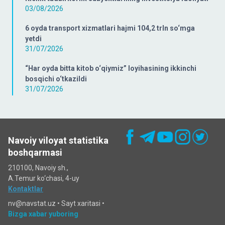
03/08/2026
6 oyda transport xizmatlari hajmi 104,2 trln so‘mga
yetdi
31/07/2026
“Har oyda bitta kitob o‘qiymiz” loyihasining ikkinchi
bosqichi o‘tkazildi
31/07/2026
Navoiy viloyat statistika
boshqarmasi
210100, Navoiy sh.,
A.Temur ko‘chаsi, 4-uy
Kontaktlar
nv@navstat.uz •
Sayt xaritasi
•
Bizga xabar yuboring