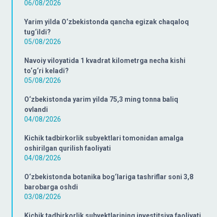
06/08/2026
Yarim yilda O‘zbekistonda qancha egizak chaqaloq
tug‘ildi?
05/08/2026
Navoiy viloyatida 1 kvadrat kilometrga necha kishi
to‘g‘ri keladi?
05/08/2026
O‘zbekistonda yarim yilda 75,3 ming tonna baliq
ovlandi
04/08/2026
Kichik tadbirkorlik subyektlari tomonidan amalga
oshirilgan qurilish faoliyati
04/08/2026
O‘zbekistonda botanika bog‘lariga tashriflar soni 3,8
barobarga oshdi
03/08/2026
Kichik tadbirkorlik subyektlarining investitsiya faoliyati