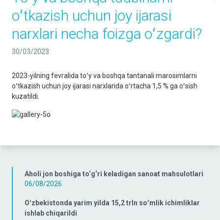
oʻtkazish uchun joy ijarasi
narxlari necha foizga oʻzgardi?
30/03/2023
2023-yilning fevralida toʻy va boshqa tantanali marosimlarni
oʻtkazish uchun joy ijarasi narxlarida oʻrtacha 1,5 % ga oʻsish
kuzatildi.
Aholi jon boshiga to‘g‘ri keladigan sanoat mahsulotlari
06/08/2026
Oʻzbekistonda yarim yilda 15,2 trln soʻmlik ichimliklar
ishlab chiqarildi