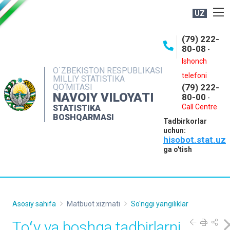
UZ
BOSHQARMA HAQIDA
(79) 222-
80-08
-
ME'YORIY HUJJATLAR
Ishonch
OCHIQ MA'LUMOTLAR
O`ZBEKISTON RESPUBLIKASI
telefoni
MILLIY STATISTIKA
QO‘MITASI
(79) 222-
NASHRLAR
NAVOIY VILOYATI
80-00
-
INTERAKTIV XIZMATLAR
Call Centre
STATISTIKA
BOSHQARMASI
Tadbirkorlar
MUROJAATLAR
uchun:
hisobot.stat.uz
MATBUOT XIZMATI
ga o'tish
KONTAKTLAR
Asosiy sahifa
Matbuot xizmati
So'nggi yangiliklar
Toʻy va boshqa tadbirlarni