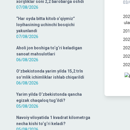
xorijliklar soni 2,2 barobarga oshdi
03/
07/08/2026
202
“Har oyda bitta kitob o‘qiymiz”
ular
loyihasining uchinchi bosqichi
yakunlandi
201
07/08/2026
202
Aholi jon boshiga to‘g‘ri keladigan
202
sanoat mahsulotlari
202
06/08/2026
202
Oʻzbekistonda yarim yilda 15,2 trln
soʻmlik ichimliklar ishlab chiqarildi
06/08/2026
Yarim yilda O‘zbekistonda qancha
egizak chaqaloq tug‘ildi?
05/08/2026
Navoiy viloyatida 1 kvadrat kilometrga
necha kishi to‘g‘ri keladi?
05/08/2026