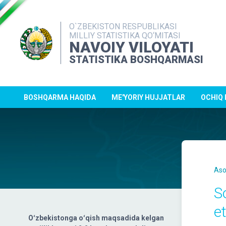
O`ZBEKISTON RESPUBLIKASI
MILLIY STATISTIKA QO‘MITASI
NAVOIY VILOYATI
STATISTIKA BOSHQARMASI
BOSHQARMA HAQIDA
ME'YORIY HUJJATLAR
OCHIQ
Aso
S
e
Oʻzbekistonga oʻqish maqsadida kelgan