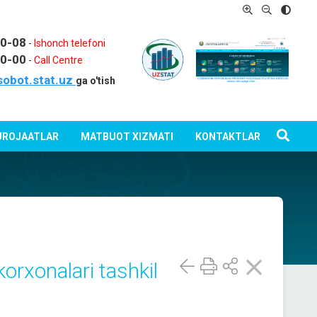
80-08
-
Ishonch telefoni
80-00
-
Call Centre
sobot.stat.uz
ga o'tish
ROJAATLAR
MATBUOT XIZMATI
KONTAKTLAR
orxonalari tashkil