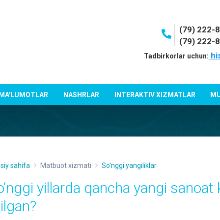
(79) 222-
(79) 222-
hi
Tadbirkorlar uchun:
 MA'LUMOTLAR
NASHRLAR
INTERAKTIV XIZMATLAR
MU
siy sahifa
Matbuot xizmati
So'nggi yangiliklar
o‘nggi yillarda qancha yangi sanoat k
tilgan?