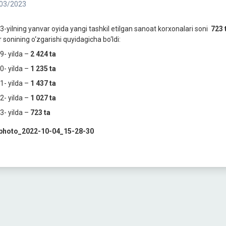
03/2023
3-yilning yanvar oyida yangi tashkil etilgan sanoat korxonalari soni
723 
 sonining o‘zgarishi quyidagiсha bo‘ldi:
9- yilda –
2 424
ta
0- yilda –
1 235
ta
1- yilda –
1 437
ta
2- yilda –
1 027
ta
3- yilda –
723 ta