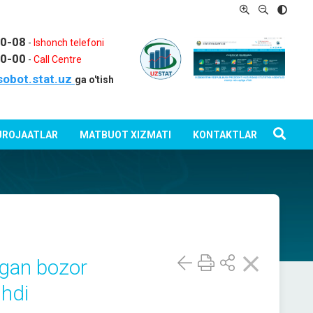
80-08
-
Ishonch telefoni
80-00
-
Call Centre
sobot.stat.uz
ga o'tish
ROJAATLAR
MATBUOT XIZMATI
KONTAKTLAR
ilgan bozor
shdi