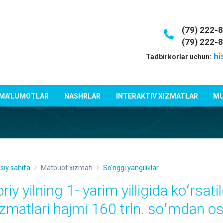
(79) 222-
(79) 222-
hi
Tadbirkorlar uchun:
 MA'LUMOTLAR
NASHRLAR
INTERAKTIV XIZMATLAR
MU
siy sahifa
Matbuot xizmati
So'nggi yangiliklar
riy yilning 1- yarim yilligida koʻrsat
izmatlari hajmi 160 trln. soʻmdan o