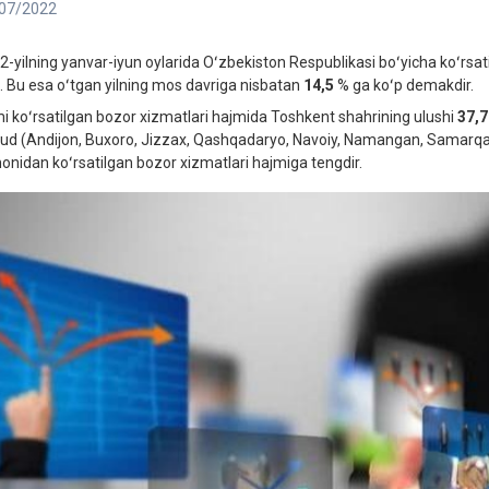
07/2022
2-yilning yanvar-iyun oylarida Oʻzbekiston Respublikasi boʻyicha koʻrsat
i. Bu esa oʻtgan yilning mos davriga nisbatan
14,5
% ga koʻp demakdir.
i koʻrsatilgan bozor xizmatlari hajmida Toshkent shahrining ulushi
37,7
ud (Andijon, Buxoro, Jizzax, Qashqadaryo, Navoiy, Namangan, Samarqand
onidan koʻrsatilgan bozor xizmatlari hajmiga tengdir.