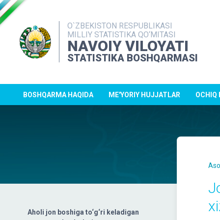
O`ZBEKISTON RESPUBLIKASI
MILLIY STATISTIKA QO‘MITASI
NAVOIY VILOYATI
STATISTIKA BOSHQARMASI
BOSHQARMA HAQIDA
ME'YORIY HUJJATLAR
OCHIQ
Aso
Jo
x
Aholi jon boshiga to‘g‘ri keladigan