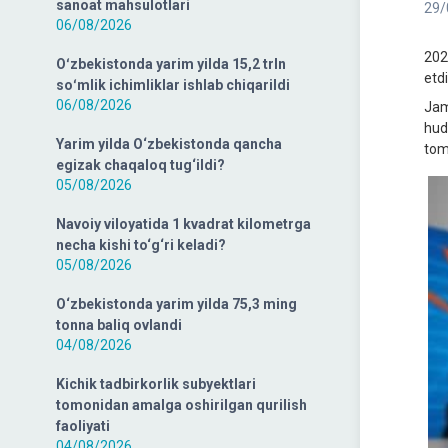
sanoat mahsulotlari
29/
06/08/2026
202
Oʻzbekistonda yarim yilda 15,2 trln
etd
soʻmlik ichimliklar ishlab chiqarildi
06/08/2026
Jam
hud
Yarim yilda O‘zbekistonda qancha
tom
egizak chaqaloq tug‘ildi?
05/08/2026
Navoiy viloyatida 1 kvadrat kilometrga
necha kishi to‘g‘ri keladi?
05/08/2026
O‘zbekistonda yarim yilda 75,3 ming
tonna baliq ovlandi
04/08/2026
Kichik tadbirkorlik subyektlari
tomonidan amalga oshirilgan qurilish
faoliyati
04/08/2026