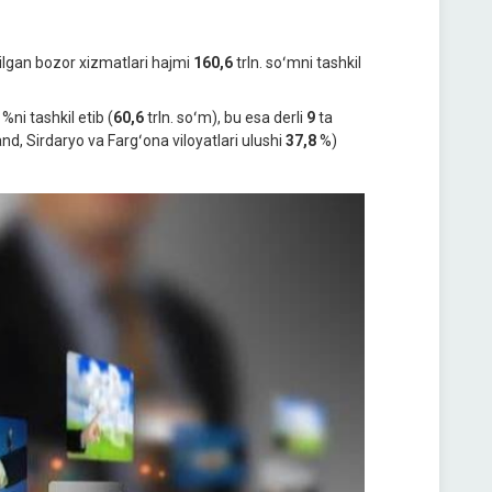
ilgan bozor xizmatlari hajmi
160,6
trln. soʻmni tashkil
%ni tashkil etib (
60,6
trln. soʻm), bu esa derli
9
ta
, Sirdaryo va Fargʻona viloyatlari ulushi
37,8
%)