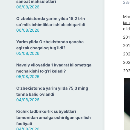
sanoat mahsulotlari
28/
06/08/2026
Mam
Oʻzbekistonda yarim yilda 15,2 trln
jam
soʻmlik ichimliklar ishlab chiqarildi
06/08/2026
201
201
Yarim yilda O‘zbekistonda qancha
egizak chaqaloq tug‘ildi?
202
05/08/2026
202
202
Navoiy viloyatida 1 kvadrat kilometrga
necha kishi to‘g‘ri keladi?
05/08/2026
O‘zbekistonda yarim yilda 75,3 ming
tonna baliq ovlandi
04/08/2026
Kichik tadbirkorlik subyektlari
tomonidan amalga oshirilgan qurilish
faoliyati
04/08/2026