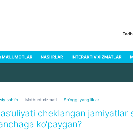
Tadbir
 MA'LUMOTLAR
NASHRLAR
INTERAKTIV XIZMATLAR
M
siy sahifa
Matbuot xizmati
So'nggi yangiliklar
as’uliyati cheklangan jamiyatlar so’n
anchaga ko‘paygan?