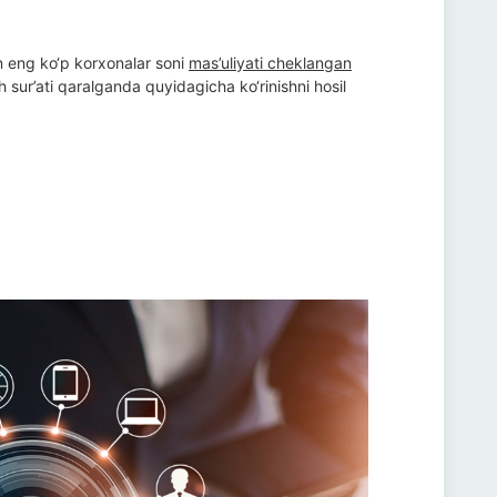
ng ko‘p korxonalar soni
mas’uliyati cheklangan
r’ati qaralganda quyidagicha ko‘rinishni hosil qildi: