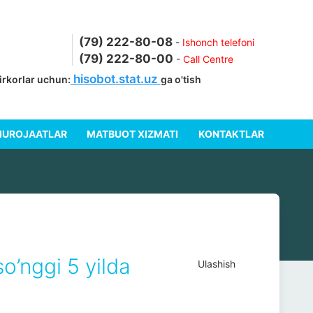
(79) 222-80-08
-
Ishonch telefoni
(79) 222-80-00
-
Call Centre
hisobot.stat.uz
korlar uchun:
ga o'tish
UROJAATLAR
MATBUOT XIZMATI
KONTAKTLAR
ggi 5 yilda
Ulashish