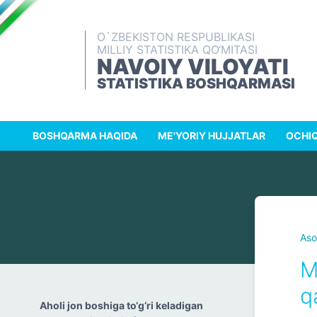
O`ZBEKISTON RESPUBLIKASI
MILLIY STATISTIKA QO‘MITASI
NAVOIY VILOYATI
STATISTIKA BOSHQARMASI
BOSHQARMA HAQIDA
ME'YORIY HUJJATLAR
OCHIQ
Aso
M
q
Aholi jon boshiga to‘g‘ri keladigan