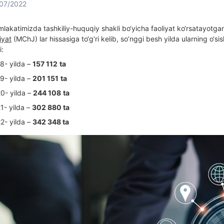
07/2022
lakatimizda tashkiliy-huquqiy shakli bo‘yicha faoliyat ko‘rsatayotgan e
iyat
(MChJ) lar hissasiga to‘g‘ri kelib, so’nggi besh yilda ularning o‘sish su
8- yilda –
157 112
ta
9- yilda –
201 151
ta
0- yilda –
244 108
ta
1- yilda –
302 880 ta
2- yilda –
342 348 ta