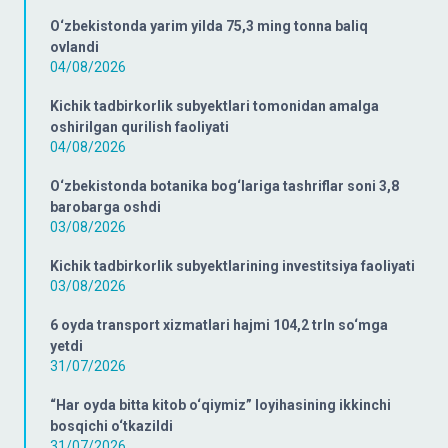
O‘zbekistonda yarim yilda 75,3 ming tonna baliq
ovlandi
04/08/2026
Kichik tadbirkorlik subyektlari tomonidan amalga
oshirilgan qurilish faoliyati
04/08/2026
O‘zbekistonda botanika bog‘lariga tashriflar soni 3,8
barobarga oshdi
03/08/2026
Kichik tadbirkorlik subyektlarining investitsiya faoliyati
03/08/2026
6 oyda transport xizmatlari hajmi 104,2 trln so‘mga
yetdi
31/07/2026
“Har oyda bitta kitob o‘qiymiz” loyihasining ikkinchi
bosqichi o‘tkazildi
31/07/2026