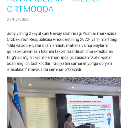
ORTMOQDA
27/07/2022
Joriy yilning 27-iyul kuni Navoiy shahridagi Yoshlar markazida
Oʻzbekiston Respublikasi Prezidentining 2022- yil 1- martdagi
“Oila va xotin-qizlar bilan ishlash, mahalla va nuroniylarni
qoʻllab-quvvatlash tizimini takomillashtirish chora-tadbirlari
toʻgʻrisida”gi 81-sonli Farmoni ijrosi yuzasidan “Xotin-qizlar
boshlangʻich tashkilotlari faoliyatini samarali yoʻlga qoʻyish
masalalari” mavzusida seminar oʻtkazildi.