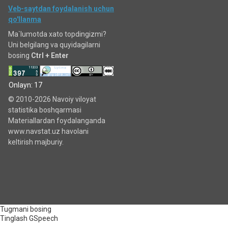
Veb-saytdan foydalanish uchun
qo'llanma
Ma`lumotda xato topdingizmi?
Uni belgilang va quyidagilarni
bosing
Ctrl + Enter
Onlayn: 17
© 2010-2026 Navoiy viloyat
statistika boshqarmasi
Materiallardan foydalanganda
www.navstat.uz havolani
keltirish majburiy.
Tugmani bosing
Tinglash
GSpeech