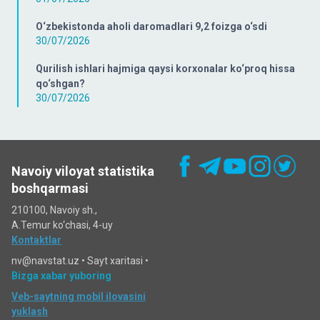
O‘zbekistonda aholi daromadlari 9,2 foizga o‘sdi
30/07/2026
Qurilish ishlari hajmiga qaysi korxonalar ko‘proq hissa
qo‘shgan?
30/07/2026
Navoiy viloyat statistika
boshqarmasi
210100, Navoiy sh.,
A.Temur ko‘chаsi, 4-uy
Kontaktlar
nv@navstat.uz •
Sayt xaritasi
•
Bizga xabar yuboring
Veb-saytning mobil ilovasini
yuklash