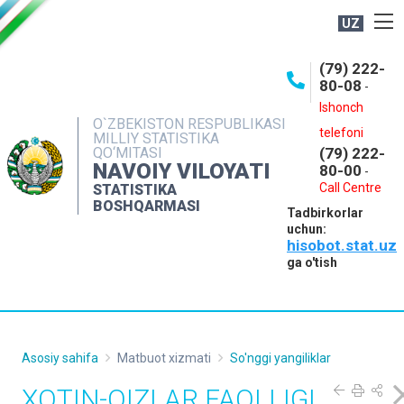
UZ
BOSHQARMA HAQIDA
(79) 222-
80-08
-
ME'YORIY HUJJATLAR
Ishonch
OCHIQ MA'LUMOTLAR
O`ZBEKISTON RESPUBLIKASI
telefoni
MILLIY STATISTIKA
QO‘MITASI
(79) 222-
NASHRLAR
NAVOIY VILOYATI
80-00
-
INTERAKTIV XIZMATLAR
Call Centre
STATISTIKA
BOSHQARMASI
Tadbirkorlar
MUROJAATLAR
uchun:
hisobot.stat.uz
MATBUOT XIZMATI
ga o'tish
KONTAKTLAR
Asosiy sahifa
Matbuot xizmati
So'nggi yangiliklar
XOTIN-QIZLAR FAOLLIGI