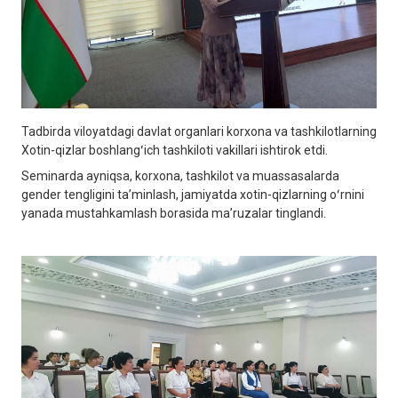
Tadbirda viloyatdagi davlat organlari korxona va tashkilotlarning
Xotin-qizlar boshlangʻich tashkiloti vakillari ishtirok etdi.
Seminarda ayniqsa, korxona, tashkilot va muassasalarda
gender tengligini taʼminlash, jamiyatda xotin-qizlarning oʻrnini
yanada mustahkamlash borasida maʼruzalar tinglandi.