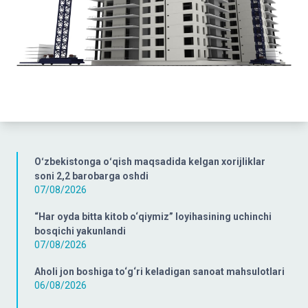
Oʻzbekistonga oʻqish maqsadida kelgan xorijliklar
soni 2,2 barobarga oshdi
07/08/2026
“Har oyda bitta kitob o‘qiymiz” loyihasining uchinchi
bosqichi yakunlandi
07/08/2026
Aholi jon boshiga to‘g‘ri keladigan sanoat mahsulotlari
06/08/2026