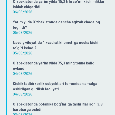
Oʻzbekistonda yarim yilda 15,2 trln soʻmlik ichimliklar
ishlab chiqarildi
06/08/2026
Yarim yilda O‘zbekistonda qancha egizak chaqaloq
tug‘ildi?
05/08/2026
Navoiy viloyatida 1 kvadrat kilometrga necha kishi
to‘g‘ri keladi?
05/08/2026
O‘zbekistonda yarim yilda 75,3 ming tonna baliq
ovlandi
04/08/2026
Kichik tadbirkorlik subyektlari tomonidan amalga
oshirilgan qurilish faoliyati
04/08/2026
O‘zbekistonda botanika bog‘lariga tashriflar soni 3,8
barobarga oshdi
03/08/2026