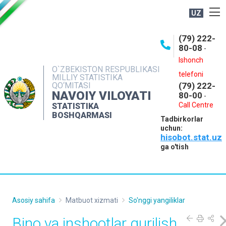
UZ
BOSHQARMA HAQIDA
(79) 222-
80-08
-
ME'YORIY HUJJATLAR
Ishonch
OCHIQ MA'LUMOTLAR
O`ZBEKISTON RESPUBLIKASI
telefoni
MILLIY STATISTIKA
QO‘MITASI
(79) 222-
NASHRLAR
NAVOIY VILOYATI
80-00
-
INTERAKTIV XIZMATLAR
Call Centre
STATISTIKA
BOSHQARMASI
Tadbirkorlar
MUROJAATLAR
uchun:
hisobot.stat.uz
MATBUOT XIZMATI
ga o'tish
KONTAKTLAR
Asosiy sahifa
Matbuot xizmati
So'nggi yangiliklar
Bino va inshootlar qurilish