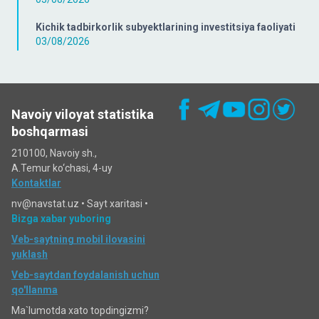
Kichik tadbirkorlik subyektlarining investitsiya faoliyati
03/08/2026
Navoiy viloyat statistika
boshqarmasi
210100, Navoiy sh.,
A.Temur ko‘chаsi, 4-uy
Kontaktlar
nv@navstat.uz •
Sayt xaritasi
•
Bizga xabar yuboring
Veb-saytning mobil ilovasini
yuklash
Veb-saytdan foydalanish uchun
qo'llanma
Ma`lumotda xato topdingizmi?