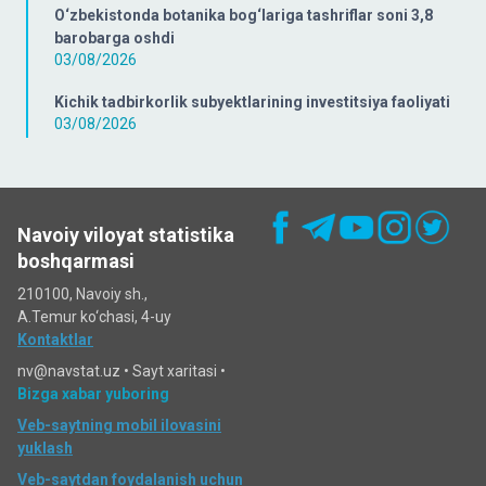
O‘zbekistonda botanika bog‘lariga tashriflar soni 3,8
barobarga oshdi
03/08/2026
Kichik tadbirkorlik subyektlarining investitsiya faoliyati
03/08/2026
Navoiy viloyat statistika
boshqarmasi
210100, Navoiy sh.,
A.Temur ko‘chаsi, 4-uy
Kontaktlar
nv@navstat.uz •
Sayt xaritasi
•
Bizga xabar yuboring
Veb-saytning mobil ilovasini
yuklash
Veb-saytdan foydalanish uchun