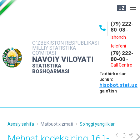
UZ
BOSHQARMA HAQIDA
(79) 222-
80-08
-
ME'YORIY HUJJATLAR
Ishonch
OCHIQ MA'LUMOTLAR
O`ZBEKISTON RESPUBLIKASI
telefoni
MILLIY STATISTIKA
QO‘MITASI
(79) 222-
NASHRLAR
NAVOIY VILOYATI
80-00
-
INTERAKTIV XIZMATLAR
Call Centre
STATISTIKA
BOSHQARMASI
Tadbirkorlar
MUROJAATLAR
uchun:
hisobot.stat.uz
MATBUOT XIZMATI
ga o'tish
KONTAKTLAR
Asosiy sahifa
Matbuot xizmati
So'nggi yangiliklar
Mehnat kodeksining 161-