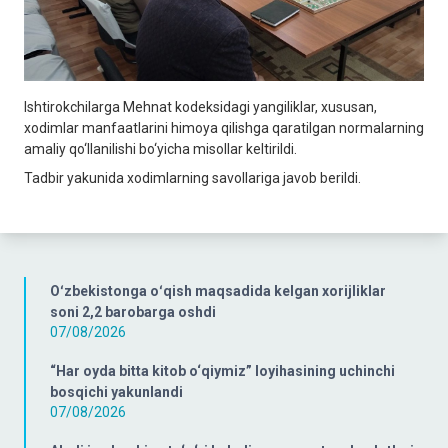
Ishtirokchilarga Mehnat kodeksidagi yangiliklar, xususan,
xodimlar manfaatlarini himoya qilishga qaratilgan normalarning
amaliy qo‘llanilishi bo‘yicha misollar keltirildi.
Tadbir yakunida xodimlarning savollariga javob berildi.
Oʻzbekistonga oʻqish maqsadida kelgan xorijliklar
soni 2,2 barobarga oshdi
07/08/2026
“Har oyda bitta kitob o‘qiymiz” loyihasining uchinchi
bosqichi yakunlandi
07/08/2026