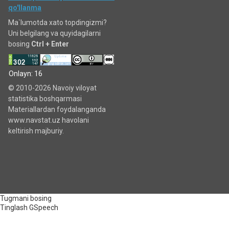
qo'llanma
Ma`lumotda xato topdingizmi?
Uni belgilang va quyidagilarni
bosing
Ctrl + Enter
Onlayn: 16
© 2010-2026 Navoiy viloyat
statistika boshqarmasi
Materiallardan foydalanganda
www.navstat.uz havolani
keltirish majburiy.
Tugmani bosing
Tinglash
GSpeech