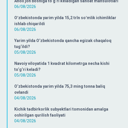
Aholi jon boshiga to‘g‘ri keladigan sanoat mahsulotlari
06/08/2026
Oʻzbekistonda yarim yilda 15,2 trln soʻmlik ichimliklar
ishlab chiqarildi
06/08/2026
Yarim yilda O‘zbekistonda qancha egizak chaqaloq
tug‘ildi?
05/08/2026
Navoiy viloyatida 1 kvadrat kilometrga necha kishi
to‘g‘ri keladi?
05/08/2026
O‘zbekistonda yarim yilda 75,3 ming tonna baliq
ovlandi
04/08/2026
Kichik tadbirkorlik subyektlari tomonidan amalga
oshirilgan qurilish faoliyati
04/08/2026