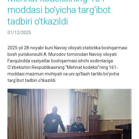
moddasi bo‘yicha targ‘ibot
tadbiri o‘tkazildi
01/12/2025
2025-yil 28-noyabr kuni Navoiy viloyati statistika boshqarmasi
bosh yuriskonsulti A. Murodov tomonidan Navoiy viloyati
Favqulodda vaziyatlar boshqarmasi ishchi xodimlariga
O‘zbekiston Respublikasining “Mehnat kodeksi”ning 161-
moddasi mazmun-mohiyati va uni qo‘llash tartibi bo‘yicha
targ‘ibot tadbiri o‘tkazildi.